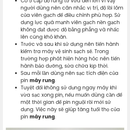
Có 5 cấp độ rung từ vừa đến lớn vì vậy
người dùng nên cân nhắc vị trí, độ lồi lõm
của viên gạch để điều chỉnh phù hợp. Sử
dụng lực quá mạnh viên gạch nền gạch
không đạt được độ bằng phẳng và nhấc
lên cũng khó khăn.
Trước và sau khi sử dụng nên tiến hành
kiểm tra máy vệ sinh sạch sẽ. Trong
trường hợp phát hiện hỏng hóc nên tiến
hành bảo dưỡng, sửa chữa kịp thời.
Sau mỗi lần dùng nên sạc tích điện của
pin
máy rung
.
Tuyệt đối không sử dụng ngay máy khi
vừa sạc xong pin, nếu muốn dùng cần để
một thời gian để pin nguội rồi mới sử
dụng. Việc này sẽ giúp tăng tuổi thọ của
pin
máy rung
.