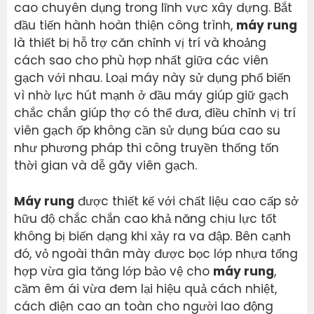
cao chuyên dụng trong lĩnh vực xây dựng. Bắt
đầu tiến hành hoàn thiện công trình,
máy rung
là thiết bị hỗ trợ căn chỉnh vị trí và khoảng
cách sao cho phù hợp nhất giữa các viên
gạch với nhau. Loại máy này sử dụng phổ biến
vì nhờ lực hút mạnh ở đầu máy giúp giữ gạch
chắc chắn giúp thợ có thể đưa, điều chỉnh vị trí
viên gạch ốp không cần sử dụng búa cao su
như phương pháp thi công truyền thống tốn
thời gian và dễ gãy viên gạch.
Máy rung
được thiết kế với chất liệu cao cấp sở
hữu độ chắc chắn cao khả năng chịu lực tốt
không bị biến dạng khi xảy ra va đập. Bên cạnh
đó, vỏ ngoài thân mày được bọc lớp nhựa tổng
hợp vừa gia tăng lớp bảo vệ cho
máy rung
,
cầm êm ái vừa đem lại hiệu quả cách nhiệt,
cách điện cao an toàn cho người lao động