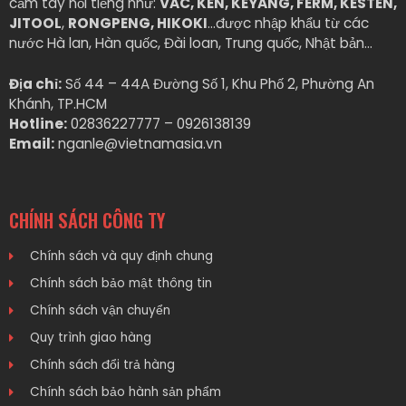
cầm tay nổi tiếng như:
VAC, KEN, KEYANG, FERM, KESTEN,
JITOOL
,
RONGPENG, HIKOKI
…được nhập khẩu từ các
nước Hà lan, Hàn quốc, Đài loan, Trung quốc, Nhật bản…
Địa chỉ:
Số 44 – 44A Đường Số 1, Khu Phố 2, Phường An
Khánh, TP.HCM
Hotline:
02836227777 – 0926138139
Email:
nganle@vietnamasia.vn
CHÍNH SÁCH CÔNG TY
Chính sách và quy định chung
Chính sách bảo mật thông tin
Chính sách vận chuyển
Quy trình giao hàng
Chính sách đổi trả hàng
Chính sách bảo hành sản phẩm