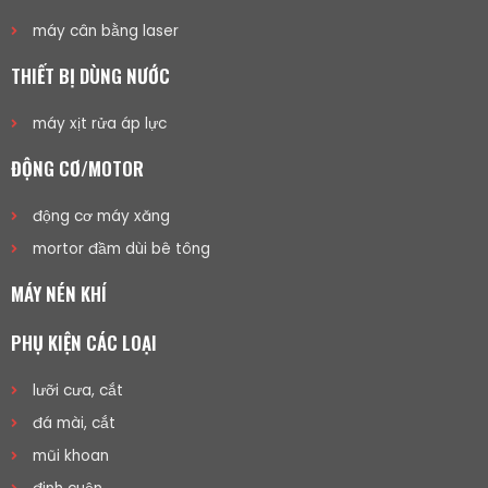
máy cân bằng laser
THIẾT BỊ DÙNG NƯỚC
máy xịt rửa áp lực
ĐỘNG CƠ/MOTOR
động cơ máy xăng
mortor đầm dùi bê tông
MÁY NÉN KHÍ
PHỤ KIỆN CÁC LOẠI
lưỡi cưa, cắt
đá mài, cắt
mũi khoan