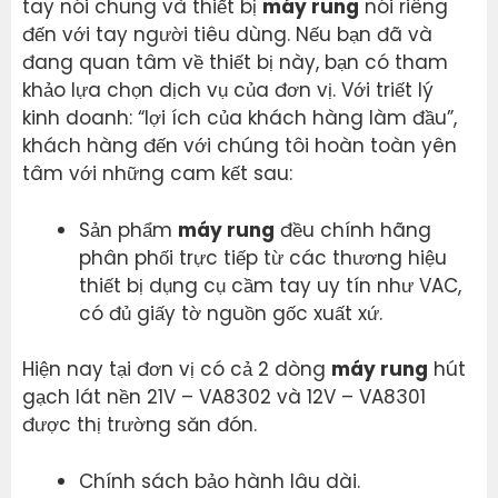
tay nói chung và thiết bị
máy rung
nói riêng
đến với tay người tiêu dùng. Nếu bạn đã và
đang quan tâm về thiết bị này, bạn có tham
khảo lựa chọn dịch vụ của đơn vị. Với triết lý
kinh doanh: “lợi ích của khách hàng làm đầu”,
khách hàng đến với chúng tôi hoàn toàn yên
tâm với những cam kết sau:
Sản phẩm
máy rung
đều chính hãng
phân phối trực tiếp từ các thương hiệu
thiết bị dụng cụ cầm tay uy tín như VAC,
có đủ giấy tờ nguồn gốc xuất xứ.
Hiện nay tại đơn vị có cả 2 dòng
máy rung
hút
gạch lát nền 21V – VA8302 và 12V – VA8301
được thị trường săn đón.
Chính sách bảo hành lâu dài.