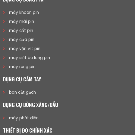
máy khoan pin
máy mài pin
máy cắt pin
máy cưa pin
máy vặn vít pin
máy siết bu lông pin
máy rung pin
DỤNG CỤ CẦM TAY
bàn cắt gạch
DỤNG CỤ DÙNG XĂNG/DẦU
máy phát điện
THIẾT BỊ ĐO CHÍNH XÁC