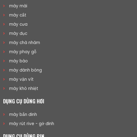
máy mài
máy cắt
máy cưa
máy đục
máy chà nhám
máy phay gỗ
máy bào
máy đánh bóng
máy vặn vít
máy khò nhiệt
DỤNG CỤ DÙNG HƠI
máy bắn đinh
máy rút rive - gở đinh
DỤNG CỤ DÙNG PIN