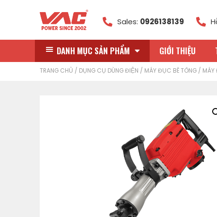
Sales:
0926138139
H
DANH MỤC SẢN PHẨM
GIỚI THIỆU
TRANG CHỦ
/
DỤNG CỤ DÙNG ĐIỆN
/
MÁY ĐỤC BÊ TÔNG
/ MÁY 