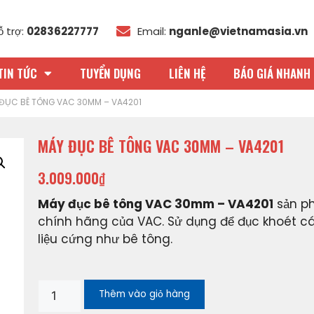
ỗ trợ:
02836227777
Email:
nganle@vietnamasia.vn
TIN TỨC
TUYỂN DỤNG
LIÊN HỆ
BÁO GIÁ NHANH 
ĐỤC BÊ TÔNG VAC 30MM – VA4201
MÁY ĐỤC BÊ TÔNG VAC 30MM – VA4201
3.009.000
₫
Máy đục bê tông VAC 30mm – VA4201
sản p
chính hãng của VAC. Sử dụng để đục khoét c
liệu cứng như bê tông.
Thêm vào giỏ hàng