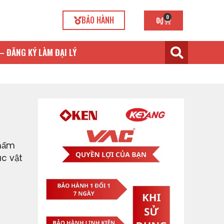
0
BẢO HÀNH
0
₫
– ĐĂNG KÝ LÀM ĐẠI LÝ
hẩm
ác vật