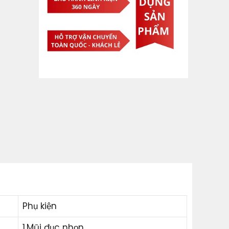
Phụ kiện
1.Mũi đục nhọn