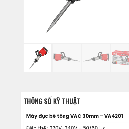
THÔNG SỐ KỸ THUẬT
Máy đục bê tông VAC 30mm – VA4201
Điện thế : 220V-240V – 50/60 Hz