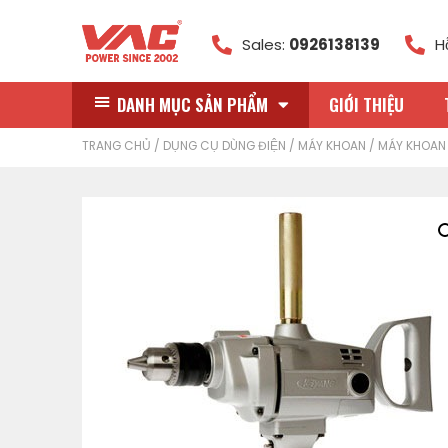
Sales:
0926138139
H
DANH MỤC SẢN PHẨM
GIỚI THIỆU
TRANG CHỦ
/
DỤNG CỤ DÙNG ĐIỆN
/
MÁY KHOAN
/
MÁY KHOAN