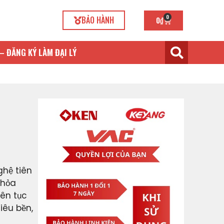
0
BẢO HÀNH
0
₫
– ĐĂNG KÝ LÀM ĐẠI LÝ
hệ tiên
thỏa
iên tục
iêu bền,