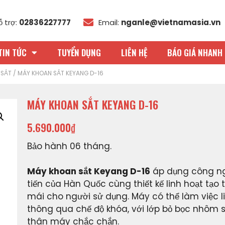
ỗ trợ:
02836227777
Email:
nganle@vietnamasia.vn
TIN TỨC
TUYỂN DỤNG
LIÊN HỆ
BÁO GIÁ NHANH 
 SẮT
/ MÁY KHOAN SẮT KEYANG D-16
MÁY KHOAN SẮT KEYANG D-16
5.690.000
₫
Bảo hành 06 tháng.
Máy khoan sắt Keyang D-16
áp dụng công ng
tiến của Hàn Quốc cùng thiết kế linh hoạt tạo 
mái cho người sử dụng. Máy có thể làm việc l
thông qua chế độ khóa, với lớp bỏ bọc nhôm s
thân máy chắc chắn.