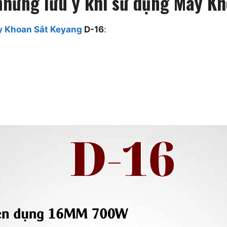
 những lưu ý khi sử dụng Máy K
 Khoan Sắt Keyang
D-16
: