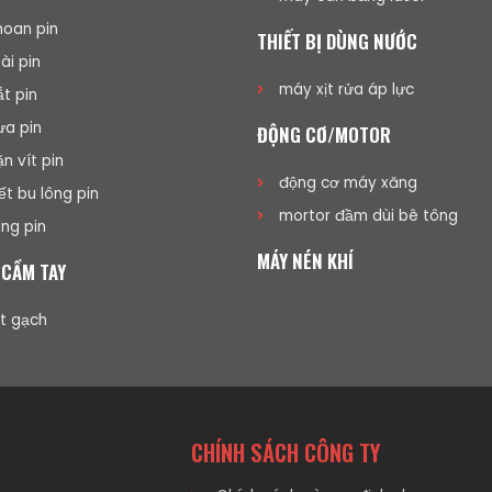
oan pin
THIẾT BỊ DÙNG NƯỚC
i pin
máy xịt rửa áp lực
t pin
a pin
ĐỘNG CƠ/MOTOR
n vít pin
động cơ máy xăng
ết bu lông pin
mortor đầm dùi bê tông
ng pin
MÁY NÉN KHÍ
 CẦM TAY
t gạch
CHÍNH SÁCH CÔNG TY