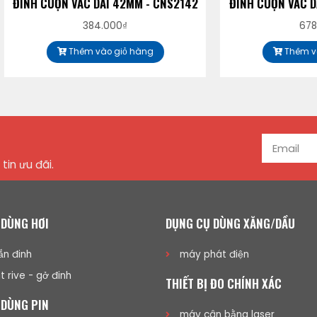
ỘN VAC DÀI 42MM - CNS2142
ĐINH CUỘN VAC DÀI 57MM -
384.000
₫
678.000
₫
Thêm vào giỏ hàng
Thêm vào giỏ hàng
tin ưu đãi.
 DÙNG HƠI
DỤNG CỤ DÙNG XĂNG/DẦU
n đinh
máy phát điện
t rive - gở đinh
THIẾT BỊ ĐO CHÍNH XÁC
 DÙNG PIN
máy cân bằng laser