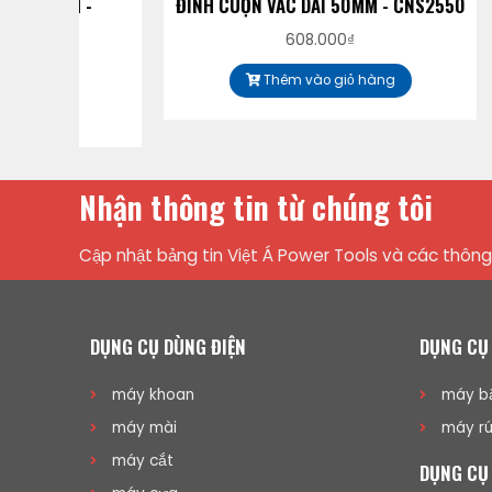
-
ĐINH CUỘN VAC DÀI 50MM - CNS2550
ĐINH CU
608.000
₫
Thêm vào giỏ hàng
Nhận thông tin từ chúng tôi
Cập nhật bảng tin Việt Á Power Tools và các thông 
DỤNG CỤ DÙNG ĐIỆN
DỤNG CỤ
máy khoan
máy bắ
máy mài
máy rú
máy cắt
DỤNG CỤ