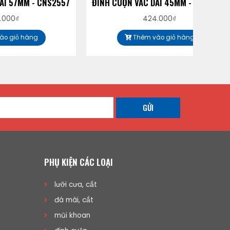
 CNS2557
ĐINH CUỘN VAC DÀI 45MM - CNS2245
ĐINH
424.000
₫
Thêm vào giỏ hàng
GỬI
PHỤ KIỆN CÁC LOẠI
lưỡi cưa, cắt
đá mài, cắt
mũi khoan