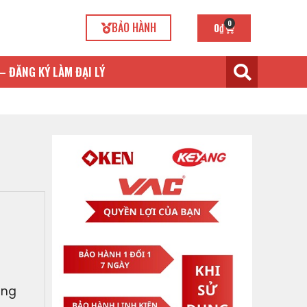
0
BẢO HÀNH
0
₫
– ĐĂNG KÝ LÀM ĐẠI LÝ
ùng