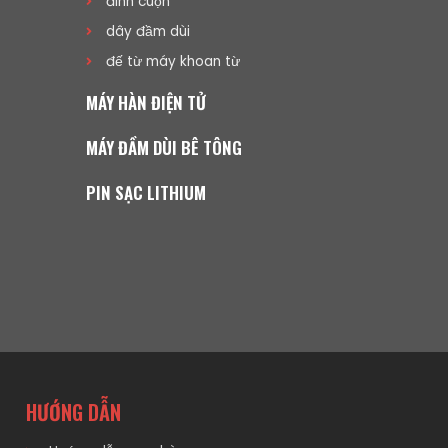
đinh cuộn
dây đầm dùi
đế từ máy khoan từ
MÁY HÀN ĐIỆN TỬ
MÁY ĐẦM DÙI BÊ TÔNG
PIN SẠC LITHIUM
HƯỚNG DẪN