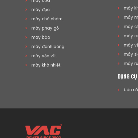
máy cưa
máy kh
máy đục
máy mà
máy chà nhám
máy cắ
máy phay gỗ
máy cư
máy bào
máy vặ
máy đánh bóng
máy si
máy vặn vít
máy ru
máy khò nhiệt
DỤNG CỤ
bàn cắ