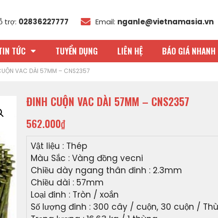
ỗ trợ:
02836227777
Email:
nganle@vietnamasia.vn
TIN TỨC
TUYỂN DỤNG
LIÊN HỆ
BÁO GIÁ NHANH 
CUỘN VAC DÀI 57MM – CNS2357
ĐINH CUỘN VAC DÀI 57MM – CNS2357
562.000
₫
Vật liệu : Thép
Màu Sắc : Vàng đồng vecni
Chiều dày ngang thân đinh : 2.3mm
Chiều dài : 57mm
Loại đinh : Tròn / xoắn
Số lượng đinh : 300 cây / cuộn, 30 cuộn / Th