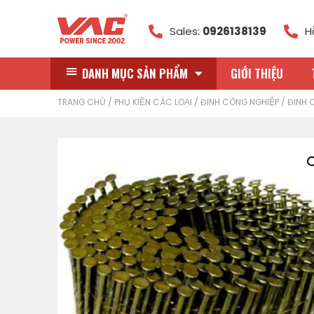
Sales:
0926138139
H
DANH MỤC SẢN PHẨM
GIỚI THIỆU
TRANG CHỦ
/
PHỤ KIỆN CÁC LOẠI
/
ĐINH CÔNG NGHIỆP
/ ĐINH 