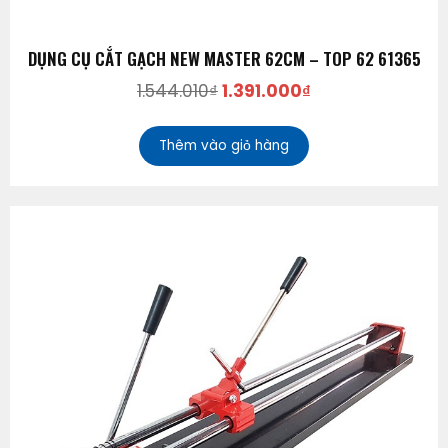
DỤNG CỤ CẮT GẠCH NEW MASTER 62CM – TOP 62 61365
1.544.010
₫
1.391.000
₫
Thêm vào giỏ hàng