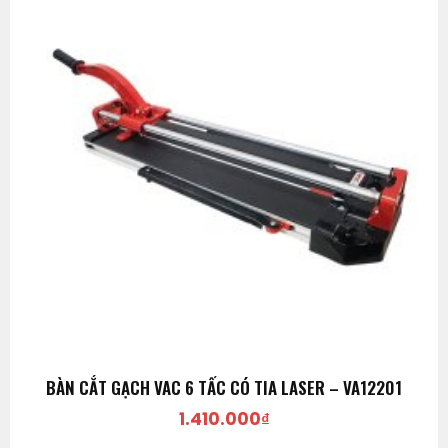
BÀN CẮT GẠCH VAC 6 TẤC CÓ TIA LASER – VA12201
1.410.000
₫