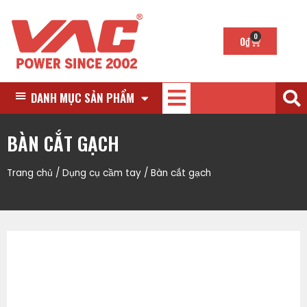
0
0
₫
DANH MỤC SẢN PHẨM
BÀN CẮT GẠCH
Trang chủ
/
Dụng cụ cầm tay
/ Bàn cắt gạch