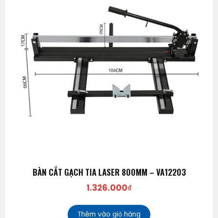
BÀN CẮT GẠCH TIA LASER 800MM – VA12203
1.326.000
₫
Thêm vào giỏ hàng