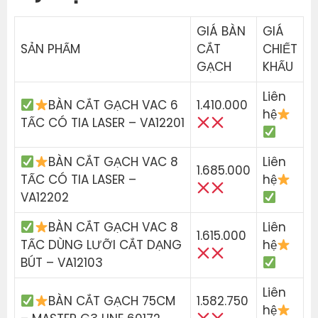
GIÁ BÀN
GIÁ
SẢN PHẨM
CẮT
CHIẾT
GẠCH
KHẤU
Liên
BÀN CẮT GẠCH VAC 6
1.410.000
hệ
TẤC CÓ TIA LASER – VA12201
BÀN CẮT GẠCH VAC 8
Liên
1.685.000
TẤC CÓ TIA LASER –
hệ
VA12202
BÀN CẮT GẠCH VAC 8
Liên
1.615.000
TẤC DÙNG LƯỠI CẮT DẠNG
hệ
BÚT – VA12103
Liên
BÀN CẮT GẠCH 75CM
1.582.750
hệ