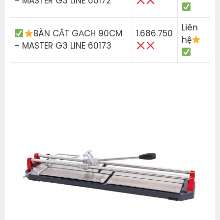
– MASTER G3 LINE 60172
Liên
BÀN CẮT GẠCH 90CM
1.686.750
hệ
– MASTER G3 LINE 60173