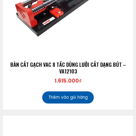
BÀN CẮT GẠCH VAC 8 TẤC DÙNG LƯỠI CẮT DẠNG BÚT –
VA12103
1.615.000
₫
Thêm vào giỏ hàng