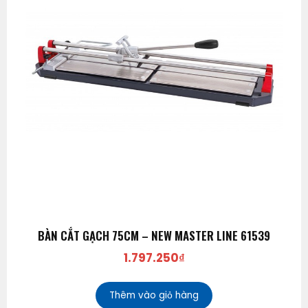
BÀN CẮT GẠCH 75CM – NEW MASTER LINE 61539
1.797.250
₫
Thêm vào giỏ hàng