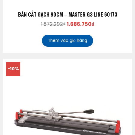
BÀN CẮT GẠCH 90CM – MASTER G3 LINE 60173
1.872.292
₫
1.686.750
₫
Thêm vào giỏ hàng
-10%