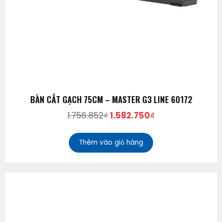
BÀN CẮT GẠCH 75CM – MASTER G3 LINE 60172
1.756.852
₫
1.582.750
₫
Thêm vào giỏ hàng