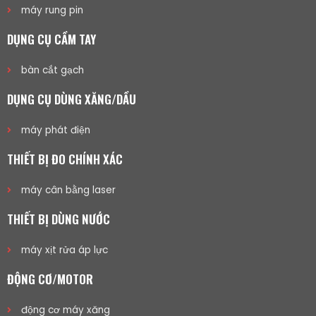
máy rung pin
DỤNG CỤ CẦM TAY
bàn cắt gạch
DỤNG CỤ DÙNG XĂNG/DẦU
máy phát điện
THIẾT BỊ ĐO CHÍNH XÁC
máy cân bằng laser
THIẾT BỊ DÙNG NƯỚC
máy xịt rửa áp lực
ĐỘNG CƠ/MOTOR
động cơ máy xăng