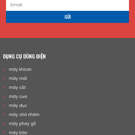
GỬI
DỤNG CỤ DÙNG ĐIỆN
máy khoan
máy mài
máy cắt
máy cưa
máy đục
máy chà nhám
máy phay gỗ
máy bào