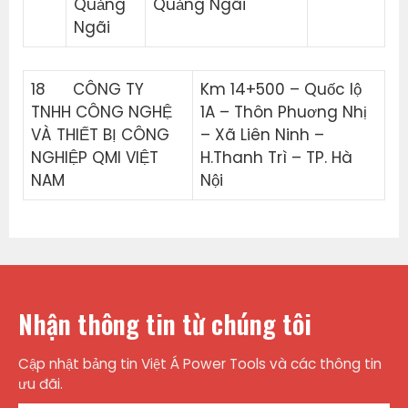
Quảng
Quảng Ngãi
Ngãi
18 CÔNG TY
Km 14+500 – Quốc lộ
TNHH CÔNG NGHỆ
1A – Thôn Phuơng Nhị
VÀ THIẾT BỊ CÔNG
– Xã Liên Ninh –
NGHIỆP QMI VIỆT
H.Thanh Trì – TP. Hà
NAM
Nội
Nhận thông tin từ chúng tôi
Cập nhật bảng tin Việt Á Power Tools và các thông tin
ưu đãi.