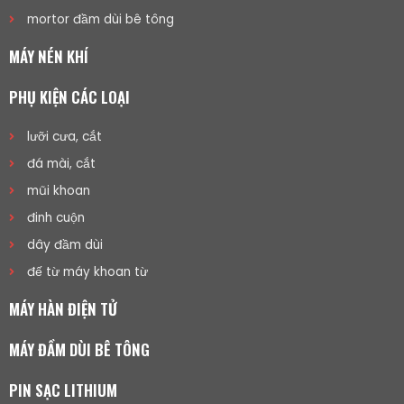
mortor đầm dùi bê tông
MÁY NÉN KHÍ
PHỤ KIỆN CÁC LOẠI
lưỡi cưa, cắt
đá mài, cắt
mũi khoan
đinh cuộn
dây đầm dùi
đế từ máy khoan từ
MÁY HÀN ĐIỆN TỬ
MÁY ĐẦM DÙI BÊ TÔNG
PIN SẠC LITHIUM