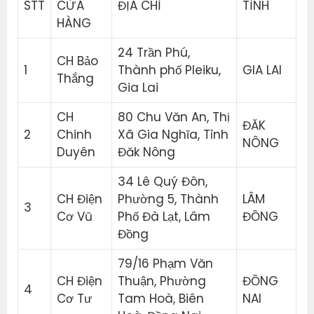
STT
CỬA
ĐỊA CHỈ
TỈNH
HÀNG
24 Trần Phú,
CH Bảo
1
Thành phố Pleiku,
GIA LAI
Thắng
Gia Lai
CH
80 Chu Văn An, Thị
ĐĂK
2
Chinh
Xã Gia Nghĩa, Tỉnh
NÔNG
Duyên
Đăk Nông
34 Lê Quý Đôn,
CH Điện
Phường 5, Thành
LÂM
3
Cơ Vũ
Phố Đà Lạt, Lâm
ĐỒNG
Đồng
79/16 Phạm Văn
CH Điện
Thuận, Phường
ĐỒNG
4
Cơ Tư
Tam Hoà, Biên
NAI