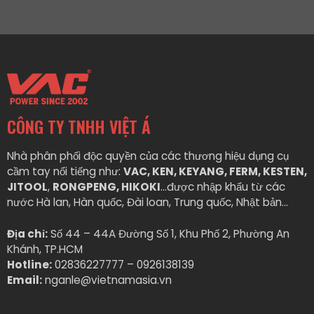
CÔNG TY TNHH VIỆT Á
Nhà phân phối độc quyền của các thương hiệu dụng cụ
cầm tay nổi tiếng như:
VAC, KEN, KEYANG, FERM, KESTEN,
JITOOL
,
RONGPENG, HIKOKI
…được nhập khẩu từ các
nước Hà lan, Hàn quốc, Đài loan, Trung quốc, Nhật bản…
Địa chỉ:
Số 44 – 44A Đường Số 1, Khu Phố 2, Phường An
Khánh, TP.HCM
Hotline:
02836227777 – 0926138139
Email:
nganle@vietnamasia.vn