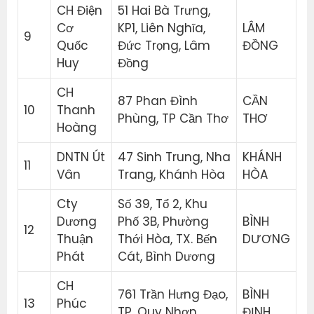
CH Điện
51 Hai Bà Trưng,
Cơ
KP1, Liên Nghĩa,
LÂM
9
Quốc
Đức Trọng, Lâm
ĐỒNG
Huy
Đồng
CH
87 Phan Đình
CẦN
10
Thanh
Phùng, TP Cần Thơ
THƠ
Hoàng
DNTN Út
47 Sinh Trung, Nha
KHÁNH
11
Vân
Trang, Khánh Hòa
HÒA
Cty
Số 39, Tổ 2, Khu
Dương
Phố 3B, Phường
BÌNH
12
Thuận
Thới Hòa, TX. Bến
DƯƠNG
Phát
Cát, Bình Dương
CH
761 Trần Hưng Đạo,
BÌNH
13
Phúc
TP. Quy Nhơn
ĐỊNH