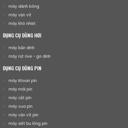
máy đánh bóng
máy vặn vít
máy khò nhiệt
DỤNG CỤ DÙNG HƠI
máy bắn đinh
máy rút rive - gở đinh
DỤNG CỤ DÙNG PIN
máy khoan pin
máy mài pin
máy cắt pin
máy cưa pin
máy vặn vít pin
máy siết bu lông pin