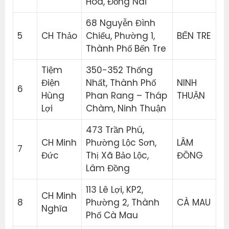
Hoà, Đồng Nai
68 Nguyễn Đình
5
CH Thảo
Chiểu, Phường 1,
BẾN TRE
Thành Phố Bến Tre
Tiệm
350-352 Thống
Điện
Nhất, Thành Phố
NINH
6
Hùng
Phan Rang – Tháp
THUẬN
Lợi
Chàm, Ninh Thuận
473 Trần Phú,
CH Minh
Phường Lộc Sơn,
LÂM
7
Đức
Thị Xã Bảo Lộc,
ĐỒNG
Lâm Đồng
113 Lê Lợi, KP2,
CH Minh
8
Phường 2, Thành
CÀ MAU
Nghĩa
Phố Cà Mau