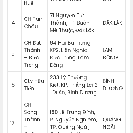
Huệ
71 Nguyễn Tất
CH Tân
14
Thành, TP. Buôn
ĐĂK LĂK
Châu
Mê Thuột, Đăk Lăk
CH Đạt
84 Hai Bà Trưng,
Thành
KP2, Liên Nghĩa,
LÂM
15
– Đức
Đức Trọng, Lâm
ĐỒNG
Trọng
Đồng
233 Lý Thường
Cty Hữu
BÌNH
16
Kiệt, KP. Thắng Lợi 2
Tiến
DƯƠNG
, Dĩ An, Bình Dương
CH
Song
180 Lê Trung Đình,
Thành
P. Nguyễn Nghiêm,
QUẢNG
17
–
TP. Quảng Ngãi,
NGÃI