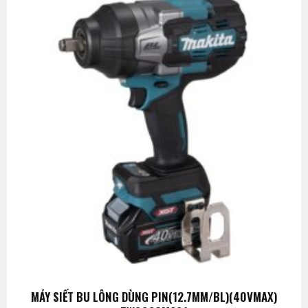
MÁY SIẾT BU LÔNG DÙNG PIN(12.7MM/BL)(40VMAX)