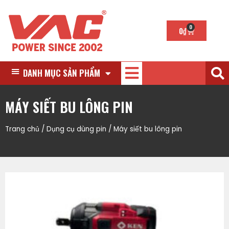
0
0
₫
DANH MỤC SẢN PHẨM
MÁY SIẾT BU LÔNG PIN
Trang chủ
/
Dụng cụ dùng pin
/ Máy siết bu lông pin