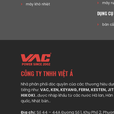
máy ru
máy khò nhiệt
DỤNG CỤ
bàn cắ
CÔNG TY TNHH VIỆT Á
Nhà phân phối độc quyền của các thương hiệu dụ
tiếng như:
VAC, KEN, KEYANG, FERM, KESTEN, JI
HIKOKI
…được nhập khẩu từ các nước Hà lan, Hàn 
quốc, Nhật bản…
Địa chỉ:
Số 44 – 44A Đường Số 1, Khu Phố 2, Phườ