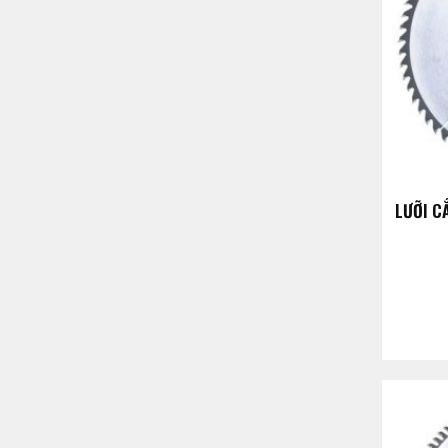
LƯỠI C