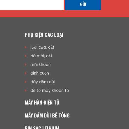
GỬI
PHỤ KIỆN CÁC LOẠI
lưỡi cưa, cắt
đá mài, cắt
mũi khoan
đinh cuộn
dây đầm dùi
đế từ máy khoan từ
MÁY HÀN ĐIỆN TỬ
MÁY ĐẦM DÙI BÊ TÔNG
PIN SẠC LITHIUM