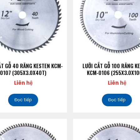
ẮT GỖ 40 RĂNG KESTEN KCM-
LƯỠI CẮT GỖ 100 RĂNG K
0107 (305X3.0X40T)
KCM-0106 (255X3.0X10
Liên hệ
Liên hệ
Đọc tiếp
Đọc tiếp