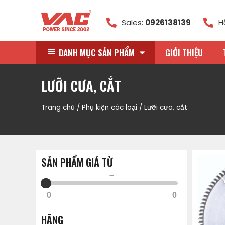
Sales:
0926138139
H
DANH MỤC SẢN PHẨM
GIỚI THIỆU
LƯỠI CƯA, CẮT
Trang chủ
/
Phụ kiện các loại
/ Lưỡi cưa, cắt
SẢN PHẨM GIÁ TỪ
–
0
0
HÃNG