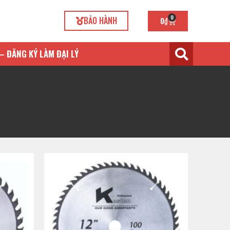
0
BẢO HÀNH
0
₫
– ĐĂNG KÝ LÀM ĐẠI LÝ