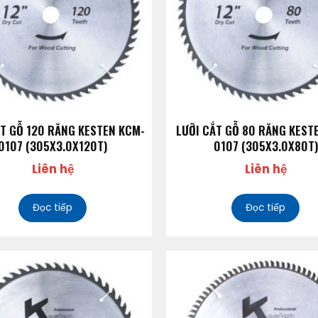
ẮT GỖ 120 RĂNG KESTEN KCM-
LƯỠI CẮT GỖ 80 RĂNG KEST
0107 (305X3.0X120T)
0107 (305X3.0X80T)
Liên hệ
Liên hệ
Đọc tiếp
Đọc tiếp