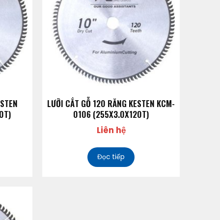
ESTEN
LƯỠI CẮT GỖ 120 RĂNG KESTEN KCM-
0T)
0106 (255X3.0X120T)
Liên hệ
Đọc tiếp