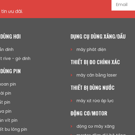
tin ưu đãi.
 DÙNG HƠI
DỤNG CỤ DÙNG XĂNG/DẦU
n đinh
máy phát điện
t rive - gở đinh
THIẾT BỊ ĐO CHÍNH XÁC
 DÙNG PIN
máy cân bằng laser
oan pin
THIẾT BỊ DÙNG NƯỚC
i pin
máy xịt rửa áp lực
t pin
a pin
ĐỘNG CƠ/MOTOR
n vít pin
động cơ máy xăng
ết bu lông pin