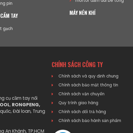
mortor đầm dùi bê tông
ng pin
MÁY NÉN KHÍ
 CẦM TAY
t gạch
CHÍNH SÁCH CÔNG TY
Chính sách và quy định chung
Chính sách bảo mật thông tin
Chính sách vận chuyển
ng cụ cầm tay nổi
Quy trình giao hàng
TOOL
,
RONGPENG,
quốc, Đài loan, Trung
Chính sách đổi trả hàng
Chính sách bảo hành sản phẩm
ng An Khánh, TP.HCM