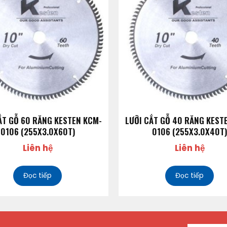
ẮT GỖ 60 RĂNG KESTEN KCM-
LƯỠI CẮT GỖ 40 RĂNG KEST
0106 (255X3.0X60T)
0106 (255X3.0X40T)
Liên hệ
Liên hệ
Đọc tiếp
Đọc tiếp