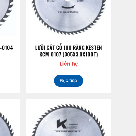
M-0104
LƯỠI CẮT GỖ 100 RĂNG KESTEN
KCM-0107 (305X3.0X100T)
Liên hệ
Đọc tiếp