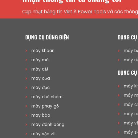
Cập nhật bảng tin Việt Á Power Tools và các thông 
DỤNG CỤ DÙNG ĐIỆN
DỤNG CỤ
máy khoan
máy bắ
máy mài
máy rú
máy cắt
DỤNG CỤ
máy cưa
máy kh
máy đục
máy mà
máy chà nhám
máy cắ
máy phay gỗ
máy cư
máy bào
máy vặ
máy đánh bóng
máy si
máy vặn vít