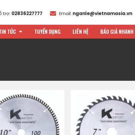
ỗ trợ:
02836227777
Email:
nganle@vietnamasia.vn
TIN TỨC
TUYỂN DỤNG
LIÊN HỆ
BÁO GIÁ NHANH 