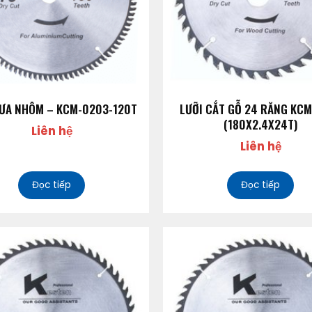
CƯA NHÔM – KCM-0203-120T
LƯỠI CẮT GỖ 24 RĂNG KC
(180X2.4X24T)
Liên hệ
Liên hệ
Đọc tiếp
Đọc tiếp