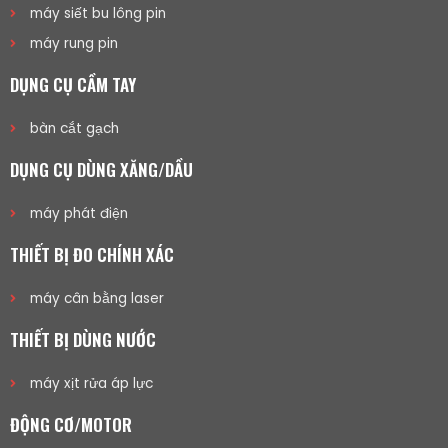
máy siết bu lông pin
máy rung pin
DỤNG CỤ CẦM TAY
bàn cắt gạch
DỤNG CỤ DÙNG XĂNG/DẦU
máy phát điện
THIẾT BỊ ĐO CHÍNH XÁC
máy cân bằng laser
THIẾT BỊ DÙNG NƯỚC
máy xịt rửa áp lực
ĐỘNG CƠ/MOTOR