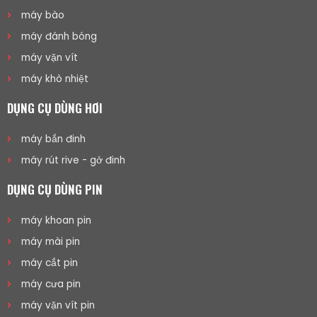
máy bào
máy đánh bóng
máy vặn vít
máy khò nhiệt
DỤNG CỤ DÙNG HƠI
máy bắn đinh
máy rút rive - gở đinh
DỤNG CỤ DÙNG PIN
máy khoan pin
máy mài pin
máy cắt pin
máy cưa pin
máy vặn vít pin