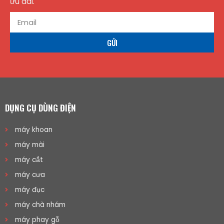
ưu đãi.
GỬI
DỤNG CỤ DÙNG ĐIỆN
máy khoan
máy mài
máy cắt
máy cưa
máy đục
máy chà nhám
máy phay gỗ