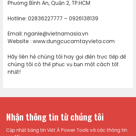
Phường Bình An, Quận 2, TP.HCM
Hotline: 02836227777 – 0926138139
Email: nganle@vietnamasia.vn
Website : www.dungcucamtayvieta.com
Hãy liên hệ chúng tôi hay gọi điện trực tiếp để
chúng tôi có thể phục vụ bạn một cách tốt
nhất!
Nhận thông tin từ chúng tôi
Cập nhật bảng tin Việt Á Power Tools và các thông tin