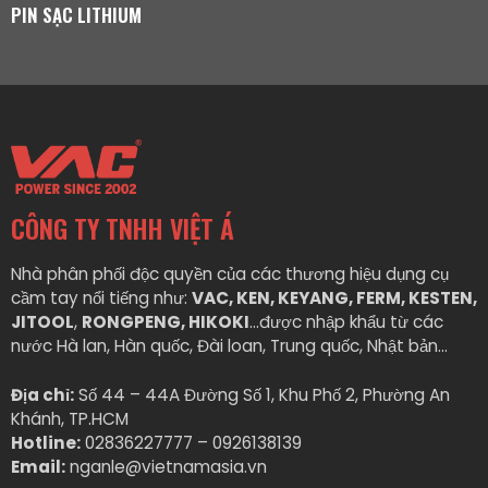
PIN SẠC LITHIUM
CÔNG TY TNHH VIỆT Á
Nhà phân phối độc quyền của các thương hiệu dụng cụ
cầm tay nổi tiếng như:
VAC, KEN, KEYANG, FERM, KESTEN,
JITOOL
,
RONGPENG, HIKOKI
…được nhập khẩu từ các
nước Hà lan, Hàn quốc, Đài loan, Trung quốc, Nhật bản…
Địa chỉ:
Số 44 – 44A Đường Số 1, Khu Phố 2, Phường An
Khánh, TP.HCM
Hotline:
02836227777 – 0926138139
Email:
nganle@vietnamasia.vn