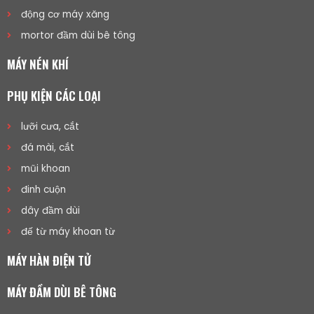
động cơ máy xăng
mortor đầm dùi bê tông
MÁY NÉN KHÍ
PHỤ KIỆN CÁC LOẠI
lưỡi cưa, cắt
đá mài, cắt
mũi khoan
đinh cuộn
dây đầm dùi
đế từ máy khoan từ
MÁY HÀN ĐIỆN TỬ
MÁY ĐẦM DÙI BÊ TÔNG