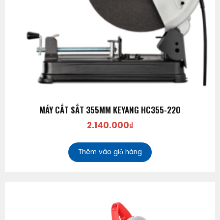
MÁY CẮT SẮT 355MM KEYANG HC355-220
2.140.000
₫
Thêm vào giỏ hàng