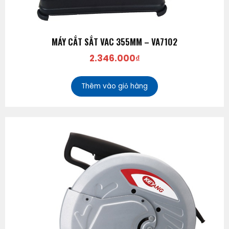
MÁY CẮT SẮT VAC 355MM – VA7102
2.346.000
₫
Thêm vào giỏ hàng