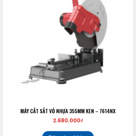
MÁY CẮT SẮT VỎ NHỰA 355MM KEN – 7614NX
2.680.000
₫