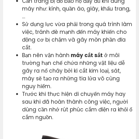
Cần trang bị đồ bảo hộ đầy đủ khi dùng
máy như: kính, quần áo, giày, khẩu trang,
…
Sử dụng lực vừa phải trong quá trình làm
việc, tránh đè mạnh đến máy khiến cho
động cơ bị chậm và gây mòn phần đĩa
cắt.
Bạn nên vận hành
máy cắt sắt
ở môi
trường hạn chế chứa những vật liệu dễ
gây ra nổ cháy bởi ki cắt kim loại, sát,
máy sẽ tạo ra những tia lửa vô cùng
nguy hiểm.
Trước khi thực hiện di chuyển máy hay
sau khi đã hoàn thành công việc, người
dùng cần nhớ rút phúc cắm điện ra khỏi ổ
cắm nguồn.