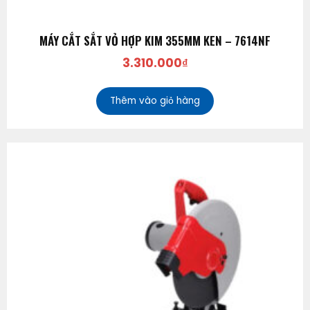
MÁY CẮT SẮT VỎ HỢP KIM 355MM KEN – 7614NF
3.310.000
₫
Thêm vào giỏ hàng