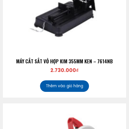
MÁY CẮT SẮT VỎ HỢP KIM 355MM KEN – 7614NB
2.730.000
₫
Thêm vào giỏ hàng