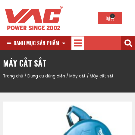
0
0
₫
DANH MỤC SẢN PHẨM
MÁY CẮT SẮT
Trang chủ
/
Dụng cụ dùng điện
/
Máy cắt
/ Máy cắt sắt