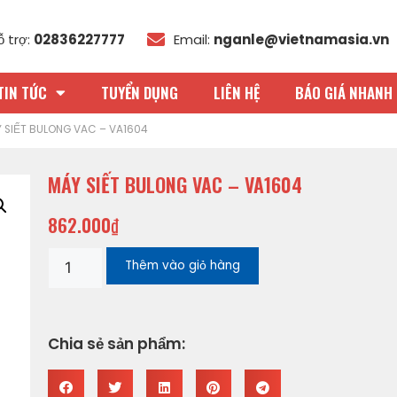
ỗ trợ:
02836227777
Email:
nganle@vietnamasia.vn
TIN TỨC
TUYỂN DỤNG
LIÊN HỆ
BÁO GIÁ NHANH 
 SIẾT BULONG VAC – VA1604
MÁY SIẾT BULONG VAC – VA1604
862.000
₫
Thêm vào giỏ hàng
Chia sẻ sản phẩm: