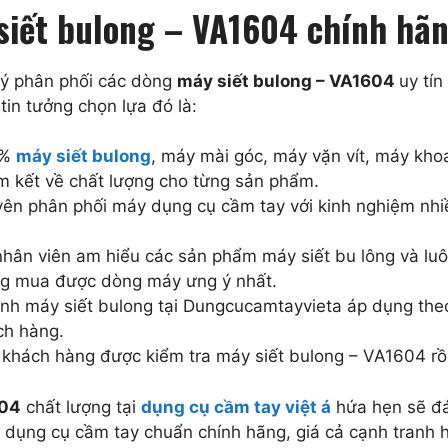
siết bulong – VA1604 chính hãn
lý phân phối các dòng
máy siết bulong – VA1604
uy tín
in tưởng chọn lựa đó là:
0%
máy siết bulong
, máy mài góc, máy vặn vít, máy kh
m kết về chất lượng cho từng sản phẩm.
ên phân phối máy dụng cụ cầm tay với kinh nghiệm nhiề
nhân viên am hiểu các sản phẩm máy siết bu lông và lu
ng mua được dòng máy ưng ý nhất.
nh máy siết bulong tại Dungcucamtayvieta áp dụng the
ch hàng.
khách hàng được kiểm tra máy siết bulong – VA1604 rồi
604
chất lượng tại
dụng cụ cầm tay việt á
hứa hẹn sẽ đá
dụng cụ cầm tay chuẩn chính hãng, giá cả cạnh tranh h