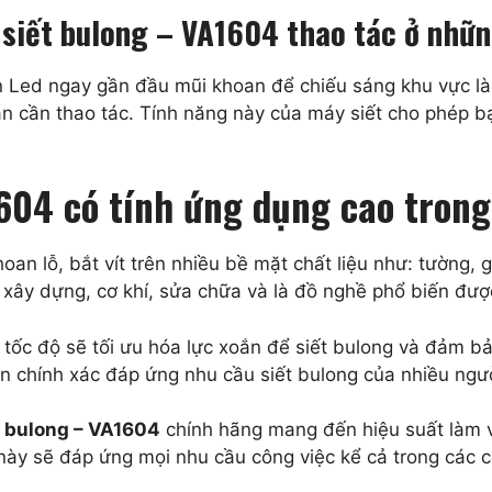
siết bulong – VA1604 thao tác ở nhữn
n Led ngay gần đầu mũi khoan để chiếu sáng khu vực là
bạn cần thao tác. Tính năng này của máy siết cho phép b
1604 có tính ứng dụng cao tron
n lỗ, bắt vít trên nhiều bề mặt chất liệu như: tường, g
xây dựng, cơ khí, sửa chữa và là đồ nghề phổ biến đượ
tốc độ sẽ tối ưu hóa lực xoắn để siết bulong và đảm bảo
n chính xác đáp ứng nhu cầu siết bulong của nhiều ngườ
t bulong – VA1604
chính hãng mang đến hiệu suất làm 
 sẽ đáp ứng mọi nhu cầu công việc kể cả trong các c