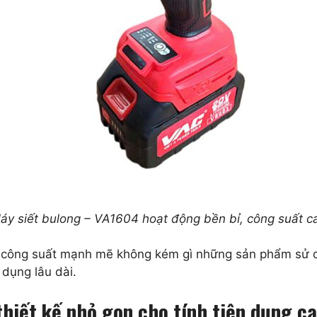
áy siết bulong – VA1604 hoạt động bền bỉ, công suất c
i công suất mạnh mẽ không kém gì những sản phẩm sử d
 dụng lâu dài.
hiết kế nhỏ gọn cho tính tiện dụng c