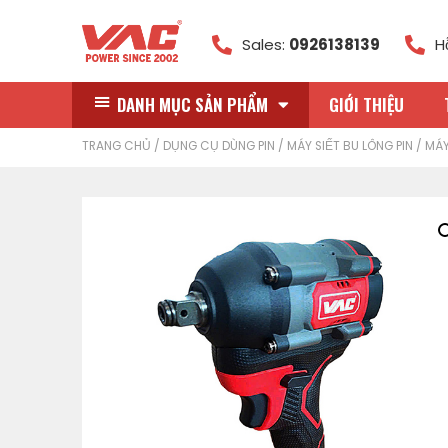
Sales:
0926138139
H
DANH MỤC SẢN PHẨM
GIỚI THIỆU
TRANG CHỦ
/
DỤNG CỤ DÙNG PIN
/
MÁY SIẾT BU LÔNG PIN
/ MÁY