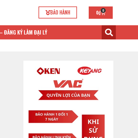
0
BẢO HÀNH
0
₫
– ĐĂNG KÝ LÀM ĐẠI LÝ