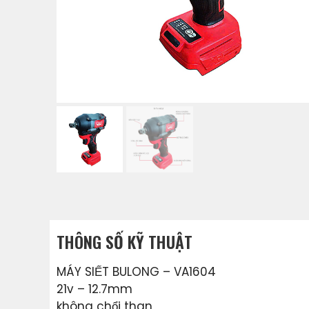
THÔNG SỐ KỸ THUẬT
MÁY SIẾT BULONG – VA1604
21v – 12.7mm
không chổi than