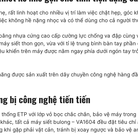
ẹ, rất linh hoạt cho nhiều vị trí làm việc chật hẹp, góc 
iệc không hề nặng nhọc và có thể dùng cho cả người thu
bằng nhựa cứng cao cấp cường lực chống va đập cùng vớ
máy siết thon gọn, vừa với tỉ lệ trung bình bàn tay phầ
iều khiển trên máy được nằm ngay phía dưới ngón tay tr
ãng được sản xuất trên dây chuyền công nghệ hàng đầu
g bị công nghệ tiến tiến
 thống ETP với lớp vỏ bọc chắc chắn, bảo vệ máy trong 
khác, tất cả máy siết bulong – VA1604 đều đặt tiêu chí
 khi gặp phải vật cản, tránh bị xoay ngược và bảo vệ a