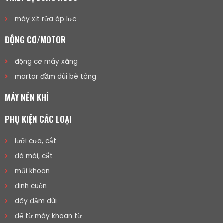
máy xịt rửa áp lực
ĐỘNG CƠ/MOTOR
động cơ máy xăng
mortor đầm dùi bê tông
MÁY NÉN KHÍ
PHỤ KIỆN CÁC LOẠI
lưỡi cưa, cắt
đá mài, cắt
mũi khoan
đinh cuộn
dây đầm dùi
đế từ máy khoan từ