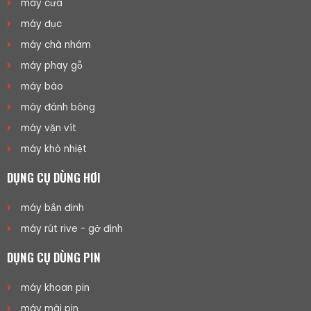
máy cưa
máy đục
máy chà nhám
máy phay gỗ
máy bào
máy đánh bóng
máy vặn vít
máy khò nhiệt
DỤNG CỤ DÙNG HƠI
máy bắn đinh
máy rút rive - gở đinh
DỤNG CỤ DÙNG PIN
máy khoan pin
máy mài pin