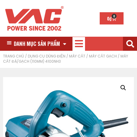
0
0
₫
DANH MỤC SẢN PHẨM
TRANG CHỦ
/
DỤNG CỤ DÙNG ĐIỆN
/
MÁY CẮT
/
MÁY CẮT GẠCH
/ MÁY
CẮT ĐÁ/GẠCH (110MM) 4100NH3