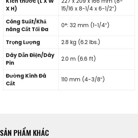
Kích thước (L X W
227 x 209 x 166 mm (8-
X H)
15/16 x 8-1/4 x 6-1/2″)
Công Suất/Khả
0°: 32 mm (1-1/4″)
năng Cắt Tối Đa
Trọng Lượng
2.8 kg (6.2 lbs.)
Dây Dẫn Điện/Dây
2.0 m (6.6 ft)
Pin
Đường Kính Đá
110 mm (4-3/8″)
Cắt
SẢN PHẨM KHÁC