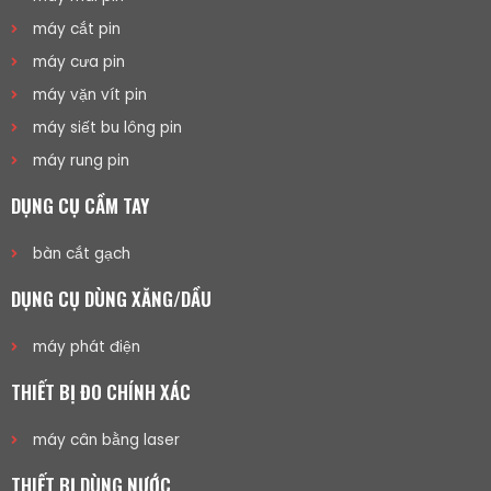
máy cắt pin
máy cưa pin
máy vặn vít pin
máy siết bu lông pin
máy rung pin
DỤNG CỤ CẦM TAY
bàn cắt gạch
DỤNG CỤ DÙNG XĂNG/DẦU
máy phát điện
THIẾT BỊ ĐO CHÍNH XÁC
máy cân bằng laser
THIẾT BỊ DÙNG NƯỚC