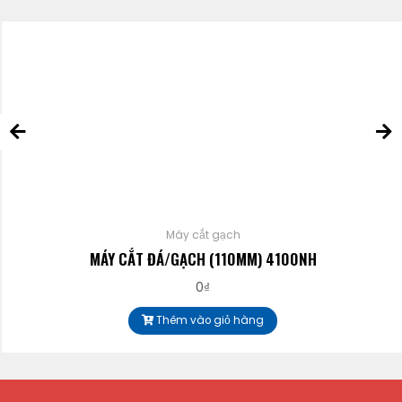
Máy cắt gạch
MÁY CẮT ĐÁ/GẠCH (110MM) 4100NH
0
₫
Thêm vào giỏ hàng