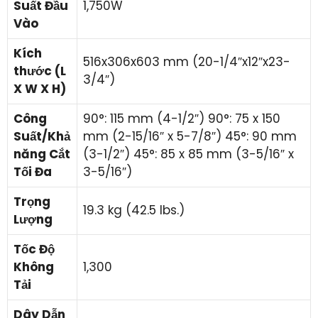
Suất Đầu
1,750W
Vào
Kích
516x306x603 mm (20-1/4″x12″x23-
thước (L
3/4″)
X W X H)
Công
90°: 115 mm (4-1/2″) 90°: 75 x 150
Suất/Khả
mm (2-15/16″ x 5-7/8″) 45°: 90 mm
năng Cắt
(3-1/2″) 45°: 85 x 85 mm (3-5/16″ x
Tối Đa
3-5/16″)
Trọng
19.3 kg (42.5 lbs.)
Lượng
Tốc Độ
Không
1,300
Tải
Dây Dẫn