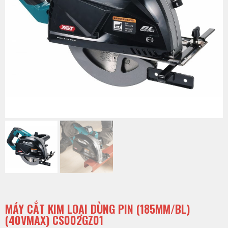
MÁY CẮT KIM LOẠI DÙNG PIN (185MM/BL)
(40VMAX) CS002GZ01