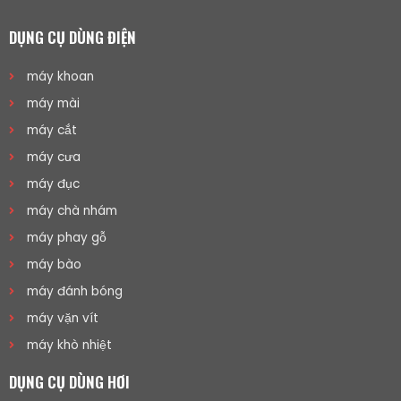
DỤNG CỤ DÙNG ĐIỆN
máy khoan
máy mài
máy cắt
máy cưa
máy đục
máy chà nhám
máy phay gỗ
máy bào
máy đánh bóng
máy vặn vít
máy khò nhiệt
DỤNG CỤ DÙNG HƠI