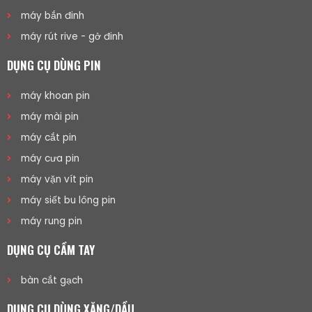
máy bắn đinh
máy rút rive - gở đinh
DỤNG CỤ DÙNG PIN
máy khoan pin
máy mài pin
máy cắt pin
máy cưa pin
máy vặn vít pin
máy siết bu lông pin
máy rung pin
DỤNG CỤ CẦM TAY
bàn cắt gạch
DỤNG CỤ DÙNG XĂNG/DẦU