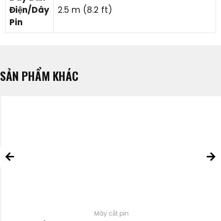
Điện/Dây
2.5 m (8.2 ft)
Pin
SẢN PHẨM KHÁC
Máy cắt pin