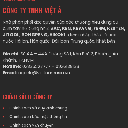
CÔNG TY TNHH VIỆT Á
Nhà phân phối độc quyền của các thương hiệu dụng cụ
cầm tay nổi tiếng như:
VAC, KEN, KEYANG, FERM, KESTEN,
JITOOL
,
RONGPENG, HIKOKI
…được nhập khẩu từ các
nước Hà lan, Hàn quốc, Đài loan, Trung quốc, Nhật bản…
Địa chỉ:
Số 44 – 44A Đường Số 1, Khu Phố 2, Phường An
Khánh, TP.HCM
Hotline:
02836227777 – 0926138139
Email:
nganle@vietnamasia.vn
CHÍNH SÁCH CÔNG TY
Chính sách và quy định chung
Chính sách bảo mật thông tin
Chính sách vận chuyển