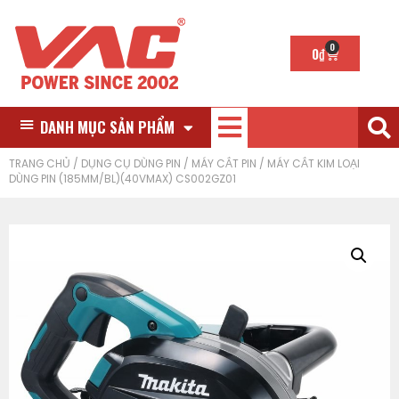
0
0
₫
DANH MỤC SẢN PHẨM
TRANG CHỦ
/
DỤNG CỤ DÙNG PIN
/
MÁY CẮT PIN
/ MÁY CẮT KIM LOẠI
DÙNG PIN (185MM/BL)(40VMAX) CS002GZ01