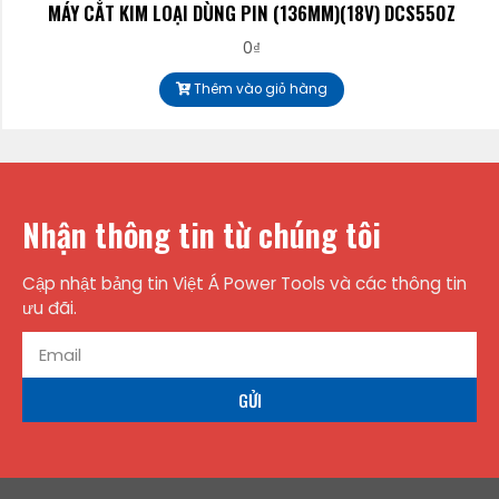
MÁY CẮT KIM LOẠI DÙNG PIN (136MM)(18V) DCS550Z
0
₫
Thêm vào giỏ hàng
Nhận thông tin từ chúng tôi
Cập nhật bảng tin Việt Á Power Tools và các thông tin
ưu đãi.
GỬI