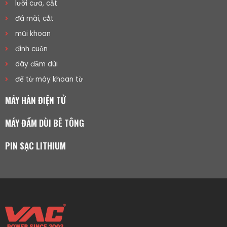
lưỡi cưa, cắt
đá mài, cắt
mũi khoan
đinh cuộn
dây đầm dùi
đế từ máy khoan từ
MÁY HÀN ĐIỆN TỬ
MÁY ĐẦM DÙI BÊ TÔNG
PIN SẠC LITHIUM