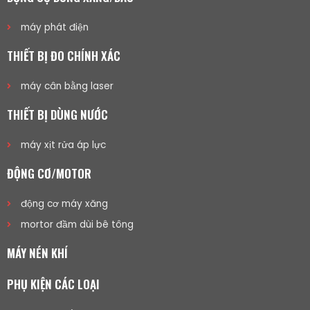
máy phát điện
THIẾT BỊ ĐO CHÍNH XÁC
máy cân bằng laser
THIẾT BỊ DÙNG NƯỚC
máy xịt rửa áp lực
ĐỘNG CƠ/MOTOR
động cơ máy xăng
mortor đầm dùi bê tông
MÁY NÉN KHÍ
PHỤ KIỆN CÁC LOẠI