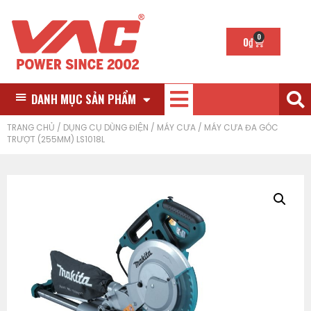
0
0
₫
DANH MỤC SẢN PHẨM
TRANG CHỦ
/
DỤNG CỤ DÙNG ĐIỆN
/
MÁY CƯA
/ MÁY CƯA ĐA GÓC
TRƯỢT (255MM) LS1018L