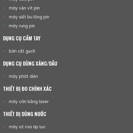
máy vặn vít pin
máy siết bu lông pin
máy rung pin
DỤNG CỤ CẦM TAY
bàn cắt gạch
DỤNG CỤ DÙNG XĂNG/DẦU
máy phát điện
THIẾT BỊ ĐO CHÍNH XÁC
máy cân bằng laser
THIẾT BỊ DÙNG NƯỚC
máy xịt rửa áp lực