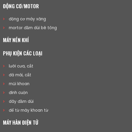
ĐỘNG CƠ/MOTOR
động cơ máy xăng
mortor đầm dùi bê tông
MÁY NÉN KHÍ
PHỤ KIỆN CÁC LOẠI
lưỡi cưa, cắt
đá mài, cắt
mũi khoan
đinh cuộn
dây đầm dùi
đế từ máy khoan từ
MÁY HÀN ĐIỆN TỬ