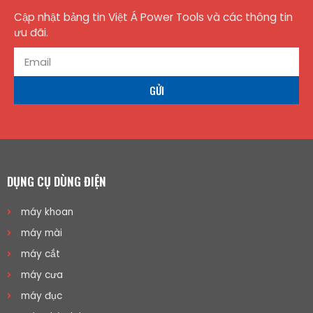
Cập nhật bảng tin Việt Á Power Tools và các thông tin
ưu đãi.
GỬI
DỤNG CỤ DÙNG ĐIỆN
máy khoan
máy mài
máy cắt
máy cưa
máy đục