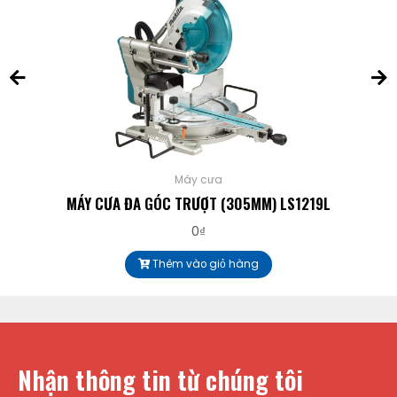
Máy cưa
MÁY CƯA ĐA GÓC TRƯỢT (305MM) LS1219L
0
₫
Thêm vào giỏ hàng
Nhận thông tin từ chúng tôi