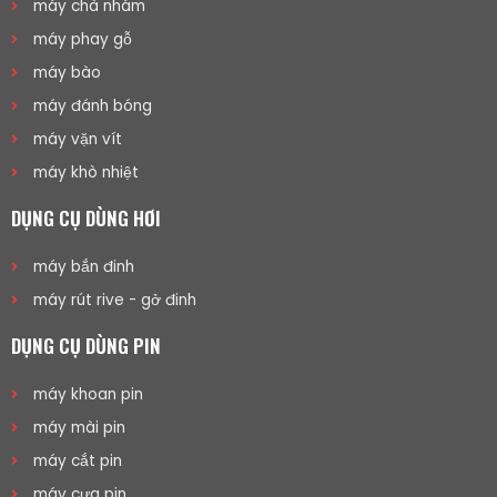
máy chà nhám
máy phay gỗ
máy bào
máy đánh bóng
máy vặn vít
máy khò nhiệt
DỤNG CỤ DÙNG HƠI
máy bắn đinh
máy rút rive - gở đinh
DỤNG CỤ DÙNG PIN
máy khoan pin
máy mài pin
máy cắt pin
máy cưa pin