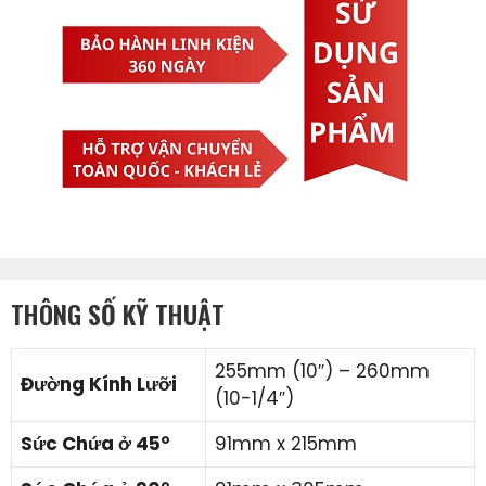
THÔNG SỐ KỸ THUẬT
255mm (10″) – 260mm
Đường Kính Lưỡi
(10-1/4″)
Sức Chứa ở 45°
91mm x 215mm