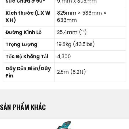
Sức Chứa ở 90°
91mm x 305mm
Kích thước (L X W
825mm × 536mm ×
X H)
633mm
Đường Kính Lỗ
25.4mm (1″)
Trọng Lượng
19.8kg (43.5lbs)
Tốc Độ Không Tải
4,300
Dây Dẫn Điện/Dây
2.5m (8.2ft)
Pin
SẢN PHẨM KHÁC