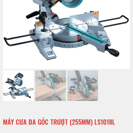
MÁY CƯA ĐA GÓC TRƯỢT (255MM) LS1018L