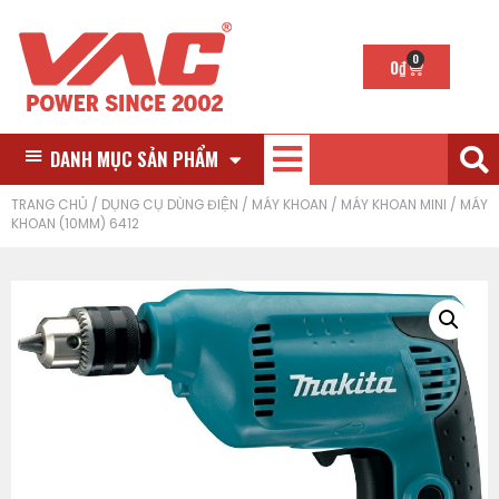
0
0
₫
DANH MỤC SẢN PHẨM
TRANG CHỦ
/
DỤNG CỤ DÙNG ĐIỆN
/
MÁY KHOAN
/
MÁY KHOAN MINI
/ MÁY
KHOAN (10MM) 6412