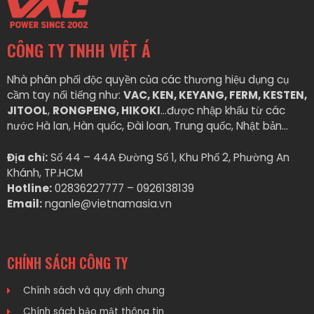
CÔNG TY TNHH VIỆT Á
Nhà phân phối độc quyền của các thương hiệu dụng cụ
cầm tay nổi tiếng như:
VAC, KEN, KEYANG, FERM, KESTEN,
JITOOL
,
RONGPENG, HIKOKI
…được nhập khẩu từ các
nước Hà lan, Hàn quốc, Đài loan, Trung quốc, Nhật bản…
Địa chỉ:
Số 44 – 44A Đường Số 1, Khu Phố 2, Phường An
Khánh, TP.HCM
Hotline:
02836227777 – 0926138139
Email:
nganle@vietnamasia.vn
CHÍNH SÁCH CÔNG TY
Chính sách và quy định chung
Chính sách bảo mật thông tin