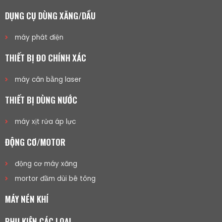
DỤNG CỤ DÙNG XĂNG/DẦU
máy phát điện
THIẾT BỊ ĐO CHÍNH XÁC
máy cân bằng laser
THIẾT BỊ DÙNG NƯỚC
máy xịt rửa áp lực
ĐỘNG CƠ/MOTOR
động cơ máy xăng
mortor đầm dùi bê tông
MÁY NÉN KHÍ
PHỤ KIỆN CÁC LOẠI