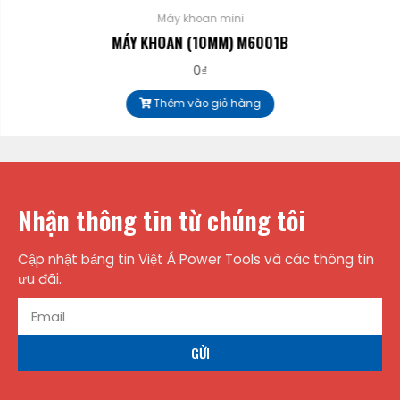
Máy khoan mini
MÁY KHOAN (10MM) M6001B
0
₫
Thêm vào giỏ hàng
Nhận thông tin từ chúng tôi
Cập nhật bảng tin Việt Á Power Tools và các thông tin
ưu đãi.
GỬI