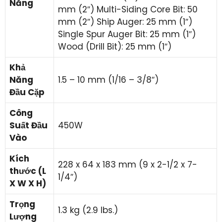
Năng
mm (2″) Multi-Siding Core Bit: 50
mm (2″) Ship Auger: 25 mm (1″)
Single Spur Auger Bit: 25 mm (1″)
Wood (Drill Bit): 25 mm (1″)
Khả
Năng
1.5 – 10 mm (1/16 – 3/8″)
Đầu Cặp
Công
Suất Đầu
450W
Vào
Kích
228 x 64 x 183 mm (9 x 2-1/2 x 7-
thước (L
1/4″)
X W X H)
Trọng
1.3 kg (2.9 lbs.)
Lượng