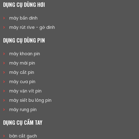
DỤNG CỤ DÙNG HƠI
máy bắn đinh
máy rút rive - gở đinh
DỤNG CỤ DÙNG PIN
máy khoan pin
máy mài pin
máy cắt pin
máy cưa pin
máy vặn vít pin
máy siết bu lông pin
máy rung pin
DỤNG CỤ CẦM TAY
bàn cắt gạch