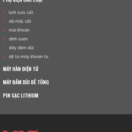
lưỡi cưa, cắt
đá mài, cắt
mũi khoan
đinh cuộn
dây đầm dùi
đế từ máy khoan từ
MÁY HÀN ĐIỆN TỬ
MÁY ĐẦM DÙI BÊ TÔNG
PIN SẠC LITHIUM