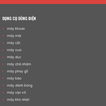
DỤNG CỤ DÙNG ĐIỆN
máy khoan
máy mài
máy cắt
máy cưa
máy đục
máy chà nhám
máy phay gỗ
máy bào
máy đánh bóng
máy vặn vít
máy khò nhiệt