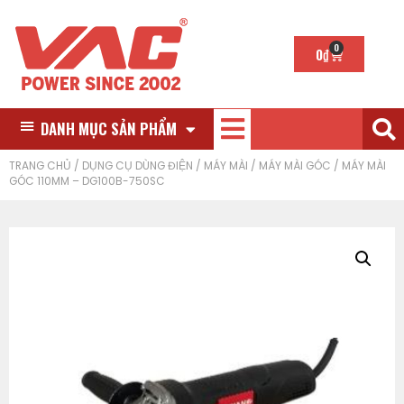
0
0
₫
DANH MỤC SẢN PHẨM
TRANG CHỦ
/
DỤNG CỤ DÙNG ĐIỆN
/
MÁY MÀI
/
MÁY MÀI GÓC
/ MÁY MÀI
GÓC 110MM – DG100B-750SC