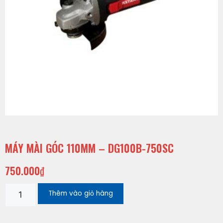
MÁY MÀI GÓC 110MM – DG100B-750SC
750.000
₫
Thêm vào giỏ hàng