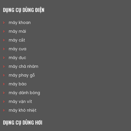
DỤNG CỤ DÙNG ĐIỆN
máy khoan
máy mài
máy cắt
máy cưa
máy đục
máy chà nhám
máy phay gỗ
máy bào
máy đánh bóng
máy vặn vít
máy khò nhiệt
DỤNG CỤ DÙNG HƠI