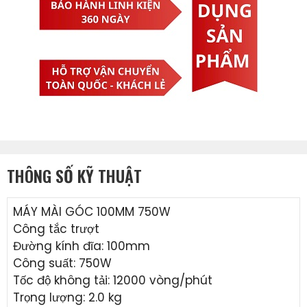
THÔNG SỐ KỸ THUẬT
MÁY MÀI GÓC 100MM 750W
Công tắc trượt
Đường kính đĩa:
100mm
Công suất:
750
W
Tốc độ không tải: 12000 vòng/phút
Trọng lượng:
2.0
kg