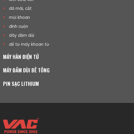
đá mài, cắt
mũi khoan
đinh cuộn
dây đầm dùi
đế từ máy khoan từ
MÁY HÀN ĐIỆN TỬ
MÁY ĐẦM DÙI BÊ TÔNG
PIN SẠC LITHIUM