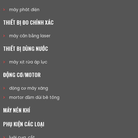
máy phát điện
THIẾT BỊ ĐO CHÍNH XÁC
máy cân bằng laser
THIẾT BỊ DÙNG NƯỚC
máy xịt rửa áp lực
ĐỘNG CƠ/MOTOR
động cơ máy xăng
mortor đầm dùi bê tông
MÁY NÉN KHÍ
PHỤ KIỆN CÁC LOẠI
lưỡi cưa, cắt