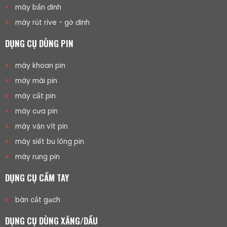
máy bắn đinh
máy rút rive - gở đinh
DỤNG CỤ DÙNG PIN
máy khoan pin
máy mài pin
máy cắt pin
máy cưa pin
máy vặn vít pin
máy siết bu lông pin
máy rung pin
DỤNG CỤ CẦM TAY
bàn cắt gạch
DỤNG CỤ DÙNG XĂNG/DẦU