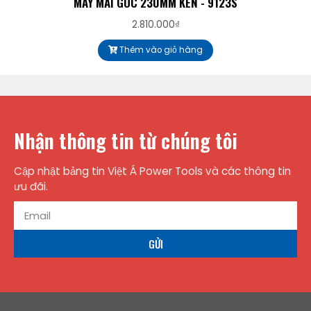
MÁY MÀI GÓC 230MM KEN - 9123S
2.810.000
₫
Thêm vào giỏ hàng
Nhận thông tin từ chúng tôi
Cập nhật bảng tin Việt Á Power Tools và các thông tin
ưu đãi.
GỬI