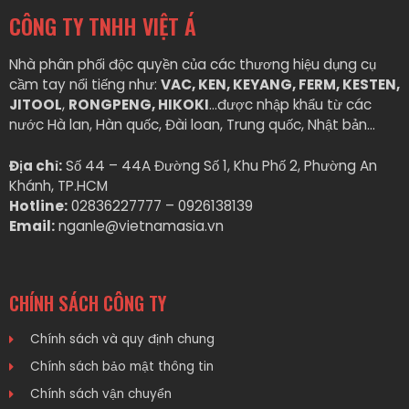
CÔNG TY TNHH VIỆT Á
Nhà phân phối độc quyền của các thương hiệu dụng cụ
cầm tay nổi tiếng như:
VAC, KEN, KEYANG, FERM, KESTEN,
JITOOL
,
RONGPENG, HIKOKI
…được nhập khẩu từ các
nước Hà lan, Hàn quốc, Đài loan, Trung quốc, Nhật bản…
Địa chỉ:
Số 44 – 44A Đường Số 1, Khu Phố 2, Phường An
Khánh, TP.HCM
Hotline:
02836227777 – 0926138139
Email:
nganle@vietnamasia.vn
CHÍNH SÁCH CÔNG TY
Chính sách và quy định chung
Chính sách bảo mật thông tin
Chính sách vận chuyển