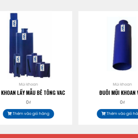
Mũi khoan
Mũi khoan
HOAN LẤY MẪU BÊ TÔNG VAC
ĐUÔI MŨI KHOAN VA
0
₫
0
₫
Thêm vào giỏ hàng
Thêm vào giỏ hàng