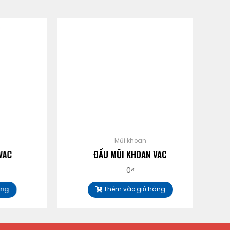
Mũi khoan
C
ĐẦU MŨI KHOAN VAC
MŨI
0
₫
Thêm vào giỏ hàng