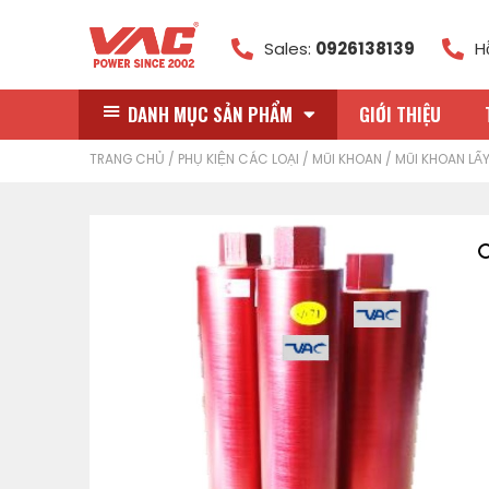
Sales:
0926138139
H
DANH MỤC SẢN PHẨM
GIỚI THIỆU
TRANG CHỦ
/
PHỤ KIỆN CÁC LOẠI
/
MŨI KHOAN
/ MŨI KHOAN LẤ