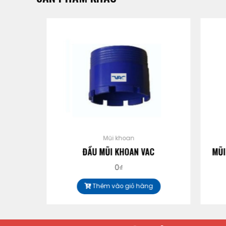
Mũi khoan
ĐẦU MŨI KHOAN VAC
MŨI K
0
₫
Thêm vào giỏ hàng