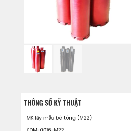
THÔNG SỐ KỸ THUẬT
MK lấy mẫu bê tông (M22)
KDM-0016-M22