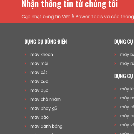
Nhận thông tin từ chúng tôi
Cập nhật bảng tin Việt Á Power Tools và các thông 
DỤNG CỤ DÙNG ĐIỆN
DỤNG CỤ
máy khoan
máy bắ
máy mài
máy rú
máy cắt
DỤNG CỤ
máy cưa
máy kh
máy đục
máy mà
máy chà nhám
máy cắ
máy phay gỗ
máy cư
máy bào
máy vặ
máy đánh bóng
máy si