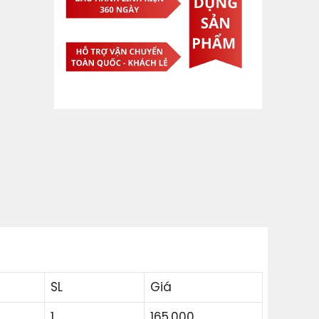
SL
Giá
1
165,000