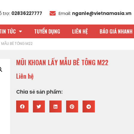
ỗ trợ:
02836227777
Email:
nganle@vietnamasia.vn
TIN TỨC
TUYỂN DỤNG
LIÊN HỆ
BÁO GIÁ NHANH 
Y MẪU BÊ TÔNG M22
MŨI KHOAN LẤY MẪU BÊ TÔNG M22
Liên hệ
Chia sẻ sản phẩm: