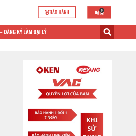
0
BẢO HÀNH
0
₫
– ĐĂNG KÝ LÀM ĐẠI LÝ