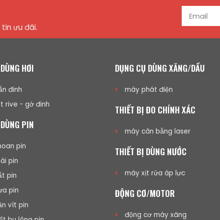
tin ưu đãi.
 DÙNG HƠI
DỤNG CỤ DÙNG XĂNG/DẦU
n đinh
máy phát điện
t rive - gở đinh
THIẾT BỊ ĐO CHÍNH XÁC
 DÙNG PIN
máy cân bằng laser
oan pin
THIẾT BỊ DÙNG NƯỚC
i pin
máy xịt rửa áp lực
t pin
a pin
ĐỘNG CƠ/MOTOR
n vít pin
động cơ máy xăng
ết bu lông pin