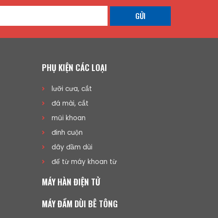
GỬI
PHỤ KIỆN CÁC LOẠI
lưỡi cưa, cắt
đá mài, cắt
mũi khoan
đinh cuộn
dây đầm dùi
đế từ máy khoan từ
MÁY HÀN ĐIỆN TỬ
MÁY ĐẦM DÙI BÊ TÔNG