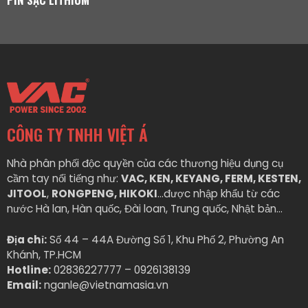
CÔNG TY TNHH VIỆT Á
Nhà phân phối độc quyền của các thương hiệu dụng cụ
cầm tay nổi tiếng như:
VAC, KEN, KEYANG, FERM, KESTEN,
JITOOL
,
RONGPENG, HIKOKI
…được nhập khẩu từ các
nước Hà lan, Hàn quốc, Đài loan, Trung quốc, Nhật bản…
Địa chỉ:
Số 44 – 44A Đường Số 1, Khu Phố 2, Phường An
Khánh, TP.HCM
Hotline:
02836227777 – 0926138139
Email:
nganle@vietnamasia.vn