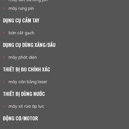
máy rung pin
DỤNG CỤ CẦM TAY
bàn cắt gạch
DỤNG CỤ DÙNG XĂNG/DẦU
máy phát điện
THIẾT BỊ ĐO CHÍNH XÁC
máy cân bằng laser
THIẾT BỊ DÙNG NƯỚC
máy xịt rửa áp lực
ĐỘNG CƠ/MOTOR