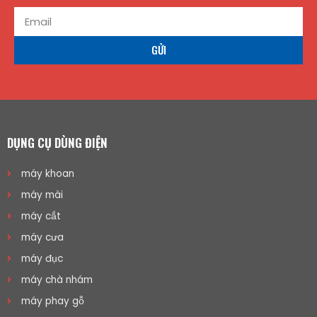
GỬI
DỤNG CỤ DÙNG ĐIỆN
máy khoan
máy mài
máy cắt
máy cưa
máy đục
máy chà nhám
máy phay gỗ