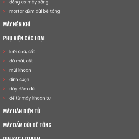
động cơ máy xăng
mortor đầm dùi bê tông
MÁY NÉN KHÍ
PHỤ KIỆN CÁC LOẠI
lưỡi cưa, cắt
đá mài, cắt
mũi khoan
đinh cuộn
dây đầm dùi
đế từ máy khoan từ
MÁY HÀN ĐIỆN TỬ
MÁY ĐẦM DÙI BÊ TÔNG
PIN SẠC LITHIUM