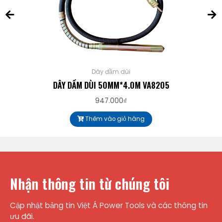
Dây đầm dùi
DÂY DẦM DÙI 50MM*4.0M VA8205
947.000
₫
Thêm vào giỏ hàng
Nhận thông tin từ chúng tôi
Cập nhật bảng tin Việt Á Power Tools và các thông tin
ưu đãi.