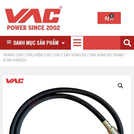
0
0
₫
DANH MỤC SẢN PHẨM
TRANG CHỦ
/
PHỤ KIỆN CÁC LOẠI
/
DÂY ĐẦM DÙI
/ DÂY ĐẦM DÙI 35MM *
4.0M VA8203