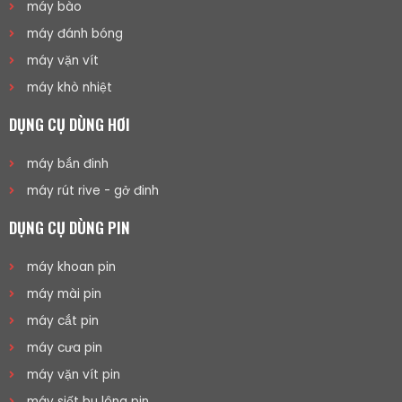
máy bào
máy đánh bóng
máy vặn vít
máy khò nhiệt
DỤNG CỤ DÙNG HƠI
máy bắn đinh
máy rút rive - gở đinh
DỤNG CỤ DÙNG PIN
máy khoan pin
máy mài pin
máy cắt pin
máy cưa pin
máy vặn vít pin
máy siết bu lông pin