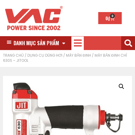
0
0
₫
DANH MỤC SẢN PHẨM
TRANG CHỦ
/
DỤNG CỤ DÙNG HƠI
/
MÁY BẮN ĐINH
/ MÁY BẮN ĐINH CHỈ
630S – JITOOL