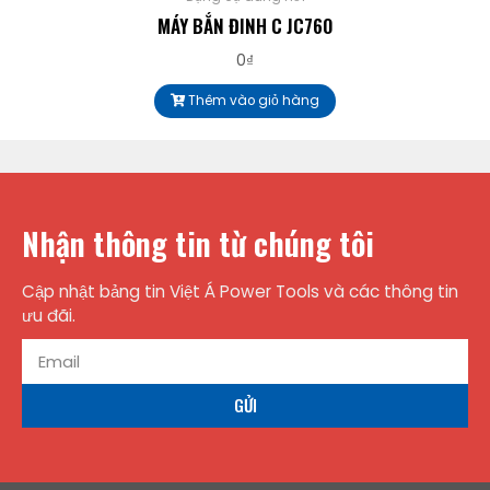
MÁY BẮN ĐINH C JC760
0
₫
Thêm vào giỏ hàng
Nhận thông tin từ chúng tôi
Cập nhật bảng tin Việt Á Power Tools và các thông tin
ưu đãi.
GỬI