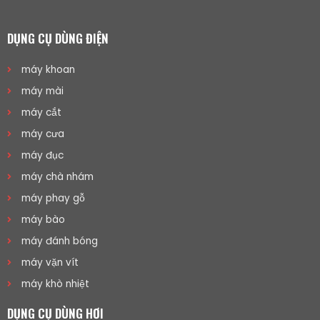
DỤNG CỤ DÙNG ĐIỆN
máy khoan
máy mài
máy cắt
máy cưa
máy đục
máy chà nhám
máy phay gỗ
máy bào
máy đánh bóng
máy vặn vít
máy khò nhiệt
DỤNG CỤ DÙNG HƠI