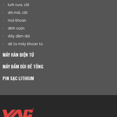
lưỡi cưa, cắt
đá mài, cắt
mũi khoan
đinh cuộn
dây đầm dùi
đế từ máy khoan từ
MÁY HÀN ĐIỆN TỬ
MÁY ĐẦM DÙI BÊ TÔNG
PIN SẠC LITHIUM