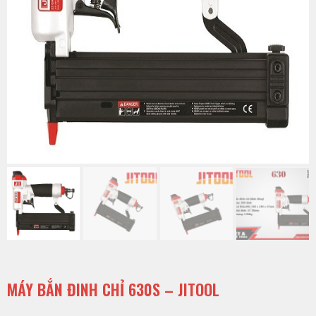
MÁY BẮN ĐINH CHỈ 630S – JITOOL