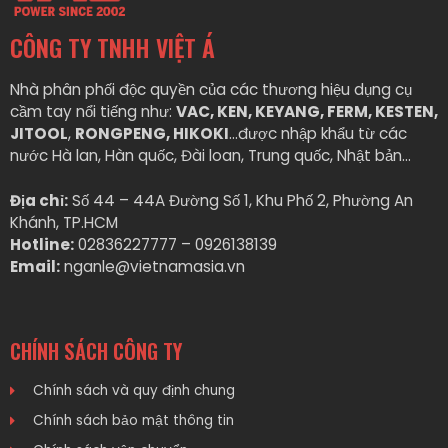
CÔNG TY TNHH VIỆT Á
Nhà phân phối độc quyền của các thương hiệu dụng cụ
cầm tay nổi tiếng như:
VAC, KEN, KEYANG, FERM, KESTEN,
JITOOL
,
RONGPENG, HIKOKI
…được nhập khẩu từ các
nước Hà lan, Hàn quốc, Đài loan, Trung quốc, Nhật bản…
Địa chỉ:
Số 44 – 44A Đường Số 1, Khu Phố 2, Phường An
Khánh, TP.HCM
Hotline:
02836227777 – 0926138139
Email:
nganle@vietnamasia.vn
CHÍNH SÁCH CÔNG TY
Chính sách và quy định chung
Chính sách bảo mật thông tin