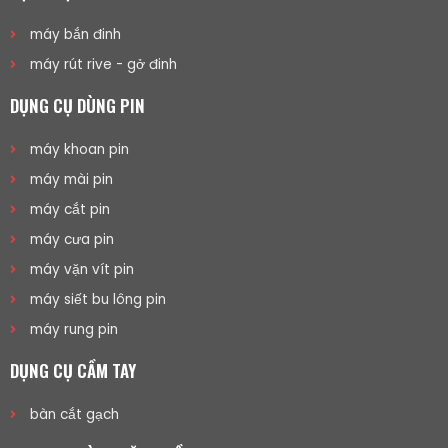
máy bắn đinh
máy rút rive - gở đinh
DỤNG CỤ DÙNG PIN
máy khoan pin
máy mài pin
máy cắt pin
máy cưa pin
máy vặn vít pin
máy siết bu lông pin
máy rung pin
DỤNG CỤ CẦM TAY
bàn cắt gạch