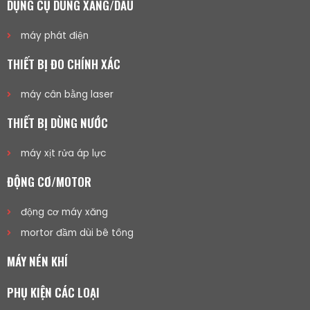
DỤNG CỤ DÙNG XĂNG/DẦU
máy phát điện
THIẾT BỊ ĐO CHÍNH XÁC
máy cân bằng laser
THIẾT BỊ DÙNG NƯỚC
máy xịt rửa áp lực
ĐỘNG CƠ/MOTOR
động cơ máy xăng
mortor đầm dùi bê tông
MÁY NÉN KHÍ
PHỤ KIỆN CÁC LOẠI