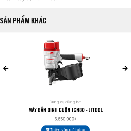
SẢN PHẨM KHÁC
Dụng cụ dùng hơi
MÁY BẮN ĐINH CUỘN JCN80 - JITOOL
5.650.000
₫
Thêm vào giỏ hàng