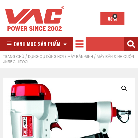
0
0
₫
DANH MỤC SẢN PHẨM
TRANG CHỦ
/
DỤNG CỤ DÙNG HƠI
/
MÁY BẮN ĐINH
/ MÁY BẮN ĐINH CUỘN
JN55C JITOOL