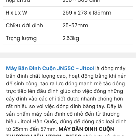
H x L x W
269 x 273 x 135mm
Chiều dài đinh
25~57mm
Trọng lượng
2.63kg
Máy Bắn Đinh Cuộn JN55C – Jitool
là dòng máy
bắn đinh chất lượng cao, hoạt động bằng khí nén
để sinh công, tạo ra lực đóng mạnh mẽ tác động
trực tiếp lên đầu đinh giúp cho việc đóng những
cây đinh vào các chi tiết được nhanh chóng hơn
rất nhiều so với việc đóng đinh bằng tay. Đây là
sản phẩm máy bắn đinh cỡ nhỏ đến từ thương
hiệu Jitool Hàn Quốc, dùng để đóng các loại đinh
từ 25mm đến 57mm.
MÁY BẮN ĐINH CUỘN