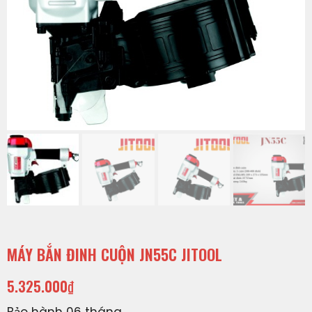
MÁY BẮN ĐINH CUỘN JN55C JITOOL
5.325.000
₫
Bảo hành 06 tháng