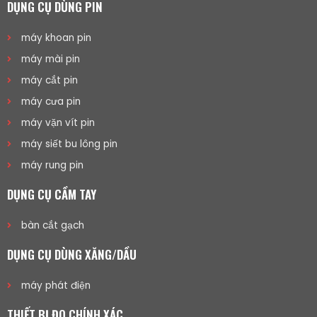
DỤNG CỤ DÙNG PIN
máy khoan pin
máy mài pin
máy cắt pin
máy cưa pin
máy vặn vít pin
máy siết bu lông pin
máy rung pin
DỤNG CỤ CẦM TAY
bàn cắt gạch
DỤNG CỤ DÙNG XĂNG/DẦU
máy phát điện
THIẾT BỊ ĐO CHÍNH XÁC