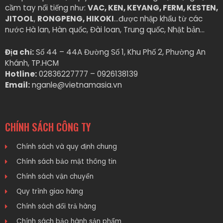
cầm tay nổi tiếng như:
VAC, KEN, KEYANG, FERM, KESTEN,
JITOOL
,
RONGPENG, HIKOKI
…được nhập khẩu từ các
nước Hà lan, Hàn quốc, Đài loan, Trung quốc, Nhật bản…
Địa chỉ:
Số 44 – 44A Đường Số 1, Khu Phố 2, Phường An
Khánh, TP.HCM
Hotline:
02836227777 – 0926138139
Email:
nganle@vietnamasia.vn
CHÍNH SÁCH CÔNG TY
Chính sách và quy định chung
Chính sách bảo mật thông tin
Chính sách vận chuyển
Quy trình giao hàng
Chính sách đổi trả hàng
Chính sách bảo hành sản phẩm