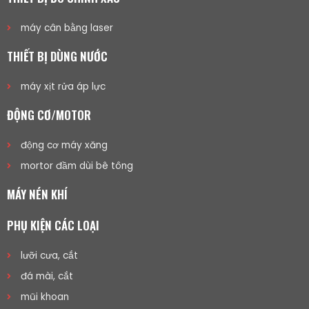
máy cân bằng laser
THIẾT BỊ DÙNG NƯỚC
máy xịt rửa áp lực
ĐỘNG CƠ/MOTOR
động cơ máy xăng
mortor đầm dùi bê tông
MÁY NÉN KHÍ
PHỤ KIỆN CÁC LOẠI
lưỡi cưa, cắt
đá mài, cắt
mũi khoan