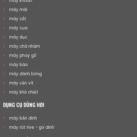
máy khoan
máy mài
máy cắt
máy cưa
máy đục
máy chà nhám
máy phay gỗ
máy bào
máy đánh bóng
máy vặn vít
máy khò nhiệt
DỤNG CỤ DÙNG HƠI
máy bắn đinh
máy rút rive - gở đinh