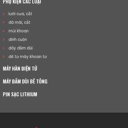
PHỤ KIỆN CÁC LOẠI
lưỡi cưa, cắt
đá mài, cắt
mũi khoan
đinh cuộn
dây đầm dùi
đế từ máy khoan từ
MÁY HÀN ĐIỆN TỬ
MÁY ĐẦM DÙI BÊ TÔNG
PIN SẠC LITHIUM