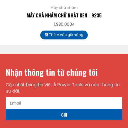
Máy chà nhám
MÁY CHÀ NHÁM CHỮ NHẬT KEN - 9235
1.980.000
₫
Thêm vào giỏ hàng
Nhận thông tin từ chúng tôi
Cập nhật bảng tin Việt Á Power Tools và các thông tin
ưu đãi.
GỬI