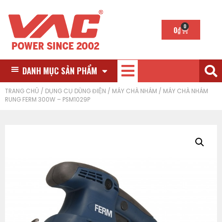
0
0
₫
DANH MỤC SẢN PHẨM
TRANG CHỦ
/
DỤNG CỤ DÙNG ĐIỆN
/
MÁY CHÀ NHÁM
/ MÁY CHÀ NHÁM
RUNG FERM 300W – PSM1029P