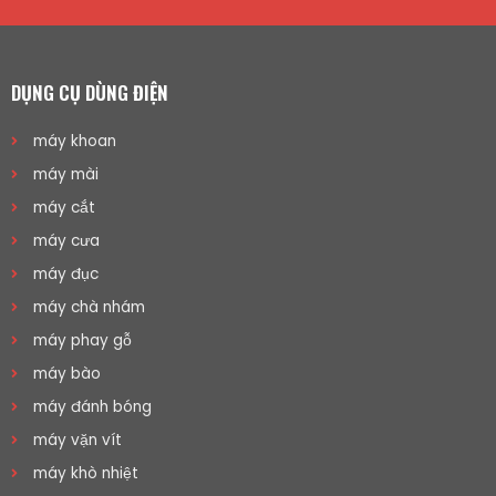
DỤNG CỤ DÙNG ĐIỆN
máy khoan
máy mài
máy cắt
máy cưa
máy đục
máy chà nhám
máy phay gỗ
máy bào
máy đánh bóng
máy vặn vít
máy khò nhiệt