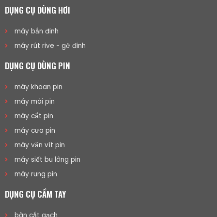
DỤNG CỤ DÙNG HƠI
máy bắn đinh
máy rút rive - gở đinh
DỤNG CỤ DÙNG PIN
máy khoan pin
máy mài pin
máy cắt pin
máy cưa pin
máy vặn vít pin
máy siết bu lông pin
máy rung pin
DỤNG CỤ CẦM TAY
bàn cắt gạch