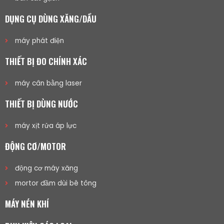
DỤNG CỤ DÙNG XĂNG/DẦU
máy phát điện
THIẾT BỊ ĐO CHÍNH XÁC
máy cân bằng laser
THIẾT BỊ DÙNG NƯỚC
máy xịt rửa áp lực
ĐỘNG CƠ/MOTOR
động cơ máy xăng
mortor đầm dùi bê tông
MÁY NÉN KHÍ