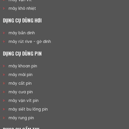
máy khò nhiệt
DỤNG CỤ DÙNG HƠI
máy bắn đinh
máy rút rive - gở đinh
DỤNG CỤ DÙNG PIN
máy khoan pin
máy mài pin
máy cắt pin
máy cưa pin
máy vặn vít pin
máy siết bu lông pin
máy rung pin