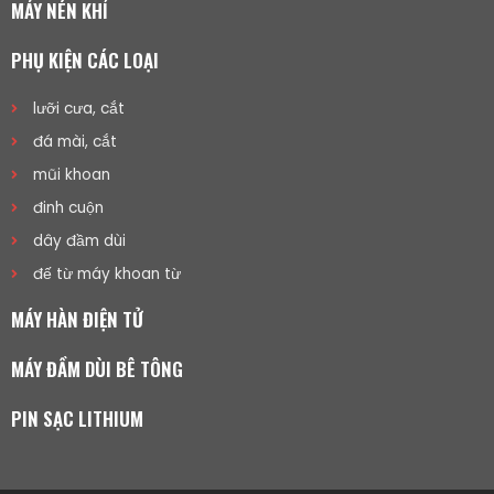
MÁY NÉN KHÍ
PHỤ KIỆN CÁC LOẠI
lưỡi cưa, cắt
đá mài, cắt
mũi khoan
đinh cuộn
dây đầm dùi
đế từ máy khoan từ
MÁY HÀN ĐIỆN TỬ
MÁY ĐẦM DÙI BÊ TÔNG
PIN SẠC LITHIUM