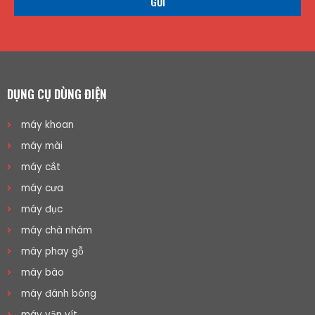
GỬI
DỤNG CỤ DÙNG ĐIỆN
máy khoan
máy mài
máy cắt
máy cưa
máy đục
máy chà nhám
máy phay gỗ
máy bào
máy đánh bóng
máy vặn vít