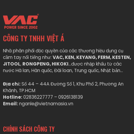
CÔNG TY TNHH VIỆT Á
Nhà phân phối độc quyền của các thương hiệu dụng cụ
cầm tay nổi tiếng như:
VAC, KEN, KEYANG, FERM, KESTEN,
JITOOL
,
RONGPENG, HIKOKI
…được nhập khẩu từ các
nước Hà lan, Hàn quốc, Đài loan, Trung quốc, Nhật bản…
Địa chỉ:
Số 44 – 44A Đường Số 1, Khu Phố 2, Phường An
Khánh, TP.HCM
Hotline:
02836227777 – 0926138139
Email:
nganle@vietnamasia.vn
CHÍNH SÁCH CÔNG TY