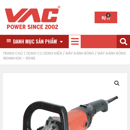
0
0
₫
DANH MỤC SẢN PHẨM
TRANG CHỦ
/
DỤNG CỤ DÙNG ĐIỆN
/
MÁY ĐÁNH BÓNG
/ MÁY ĐÁNH BÓNG
180MM KEN – 9518E