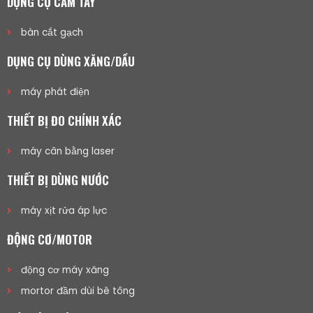
DỤNG CỤ CẦM TAY
bàn cắt gạch
DỤNG CỤ DÙNG XĂNG/DẦU
máy phát điện
THIẾT BỊ ĐO CHÍNH XÁC
máy cân bằng laser
THIẾT BỊ DÙNG NƯỚC
máy xịt rửa áp lực
ĐỘNG CƠ/MOTOR
động cơ máy xăng
mortor đầm dùi bê tông