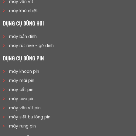
máy vặn vít
máy khò nhiệt
DỤNG CỤ DÙNG HƠI
máy bắn đinh
máy rút rive - gở đinh
DỤNG CỤ DÙNG PIN
máy khoan pin
máy mài pin
máy cắt pin
máy cưa pin
máy vặn vít pin
máy siết bu lông pin
máy rung pin