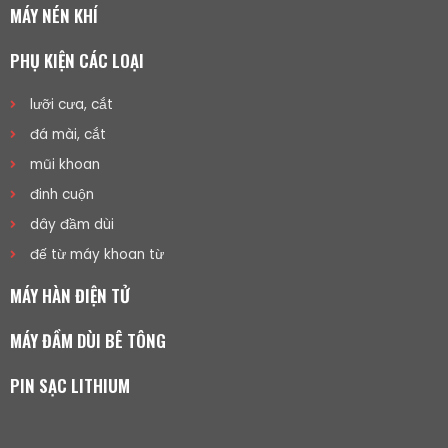
MÁY NÉN KHÍ
PHỤ KIỆN CÁC LOẠI
lưỡi cưa, cắt
đá mài, cắt
mũi khoan
đinh cuộn
dây đầm dùi
đế từ máy khoan từ
MÁY HÀN ĐIỆN TỬ
MÁY ĐẦM DÙI BÊ TÔNG
PIN SẠC LITHIUM