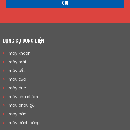
GỬI
DỤNG CỤ DÙNG ĐIỆN
máy khoan
máy mài
máy cắt
máy cưa
máy đục
máy chà nhám
máy phay gỗ
máy bào
máy đánh bóng