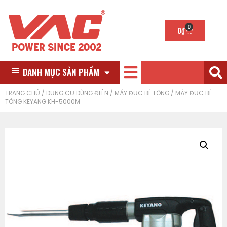
0
0
₫
DANH MỤC SẢN PHẨM
TRANG CHỦ
/
DỤNG CỤ DÙNG ĐIỆN
/
MÁY ĐỤC BÊ TÔNG
/ MÁY ĐỤC BÊ
TÔNG KEYANG KH-5000M