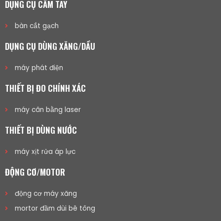
DỤNG CỤ CẦM TAY
bàn cắt gạch
DỤNG CỤ DÙNG XĂNG/DẦU
máy phát điện
THIẾT BỊ ĐO CHÍNH XÁC
máy cân bằng laser
THIẾT BỊ DÙNG NƯỚC
máy xịt rửa áp lực
ĐỘNG CƠ/MOTOR
động cơ máy xăng
mortor đầm dùi bê tông