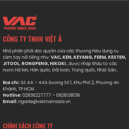
CÔNG TY TNHH VIỆT Á
Nhà phân phối độc quyền của các thương hiệu dụng cụ
cầm tay nổi tiếng như:
VAC, KEN, KEYANG, FERM, KESTEN,
JITOOL
,
RONGPENG, HIKOKI
…được nhập khẩu từ các
nước Hà lan, Hàn quốc, Đài loan, Trung quốc, Nhật bản…
Địa chỉ:
Số 44 – 44A Đường Số 1, Khu Phố 2, Phường An
Khánh, TP.HCM
Hotline:
02836227777 – 0926138139
Email:
nganle@vietnamasia.vn
CHÍNH SÁCH CÔNG TY