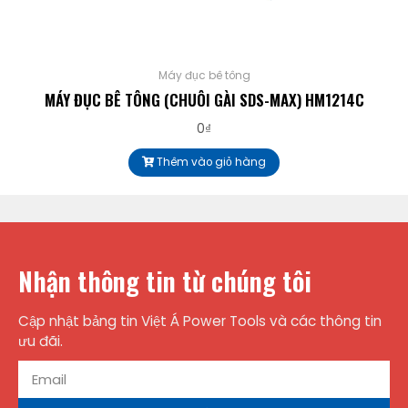
Máy đục bê tông
MÁY ĐỤC BÊ TÔNG (CHUÔI GÀI SDS-MAX) HM1214C
0
₫
Thêm vào giỏ hàng
Nhận thông tin từ chúng tôi
Cập nhật bảng tin Việt Á Power Tools và các thông tin
ưu đãi.