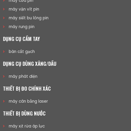
máy cưa pin
máy vặn vít pin
máy siết bu lông pin
máy rung pin
DỤNG CỤ CẦM TAY
bàn cắt gạch
DỤNG CỤ DÙNG XĂNG/DẦU
máy phát điện
THIẾT BỊ ĐO CHÍNH XÁC
máy cân bằng laser
THIẾT BỊ DÙNG NƯỚC
máy xịt rửa áp lực