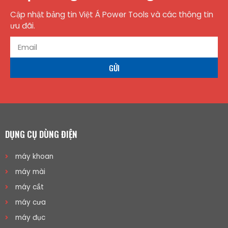
Cập nhật bảng tin Việt Á Power Tools và các thông tin
ưu đãi.
GỬI
DỤNG CỤ DÙNG ĐIỆN
máy khoan
máy mài
máy cắt
máy cưa
máy đục