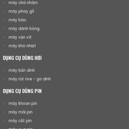
máy chà nhám
máy phay gỗ
máy bào
máy đánh bóng
máy vặn vít
máy khò nhiệt
DỤNG CỤ DÙNG HƠI
máy bắn đinh
máy rút rive - gở đinh
DỤNG CỤ DÙNG PIN
máy khoan pin
máy mài pin
máy cắt pin