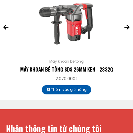
Máy khoan bê tông
MÁY KHOAN BÊ TÔNG SDS 26MM KEN - 2832G
2.070.000
₫
Thêm vào giỏ hàng
Nhận thông tin từ chúng tôi