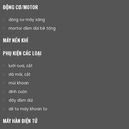
ĐỘNG CƠ/MOTOR
động cơ máy xăng
mortor đầm dùi bê tông
MÁY NÉN KHÍ
PHỤ KIỆN CÁC LOẠI
lưỡi cưa, cắt
đá mài, cắt
mũi khoan
đinh cuộn
dây đầm dùi
đế từ máy khoan từ
MÁY HÀN ĐIỆN TỬ