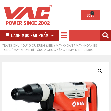
0
0
₫
DANH MỤC SẢN PHẨM
TRANG CHỦ
/
DỤNG CỤ DÙNG ĐIỆN
/
MÁY KHOAN
/
MÁY KHOAN BÊ
TÔNG
/ MÁY KHOAN BÊ TÔNG 2 CHỨC NĂNG 38MM KEN – 2838G