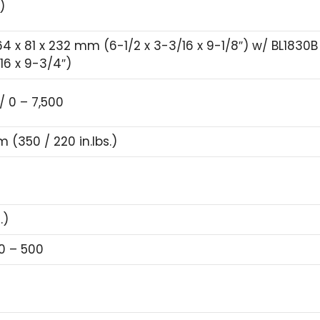
)
64 x 81 x 232 mm (6-1/2 x 3-3/16 x 9-1/8″) w/ BL1830B 
16 x 9-3/4″)
/ 0 – 7,500
m (350 / 220 in.lbs.)
.)
 0 – 500