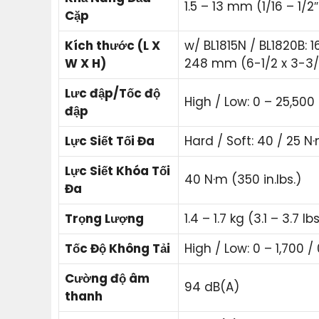
1.5 – 13 mm (1/16 – 1/2″
Cặp
Kích thước (L X
w/ BL1815N / BL1820B: 1
W X H)
248 mm (6-1/2 x 3-3/
Lưc đập/Tốc độ
High / Low: 0 – 25,500 
đập
Lực Siết Tối Đa
Hard / Soft: 40 / 25 N·
Lực Siết Khóa Tối
40 N·m (350 in.lbs.)
Đa
Trọng Lượng
1.4 – 1.7 kg (3.1 – 3.7 lbs
Tốc Độ Không Tải
High / Low: 0 – 1,700 /
Cường độ âm
94 dB(A)
thanh