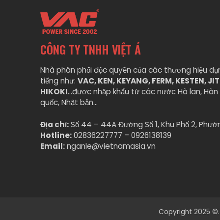
CÔNG TY TNHH VIỆT Á
Nhà phân phối độc quyền của các thương hiệu dụ
tiếng như:
VAC, KEN, KEYANG, FERM, KESTEN, JI
HIKOKI
…được nhập khẩu từ các nước Hà lan, Hàn 
quốc, Nhật bản…
Địa chỉ:
Số 44 – 44A Đường Số 1, Khu Phố 2, Phườ
Hotline:
02836227777 – 0926138139
Email:
nganle@vietnamasia.vn
Copyright 2025 ©.