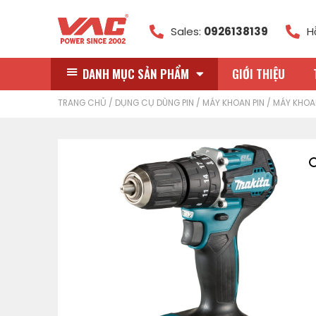
Sales:
0926138139
H
DANH MỤC SẢN PHẨM
GIỚI THIỆU
TRANG CHỦ
/
DỤNG CỤ DÙNG PIN
/
MÁY KHOAN PIN
/ MÁY KHOAN