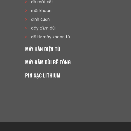
đá mài, cắt
mũi khoan
đinh cuộn
dây đầm dùi
đế từ máy khoan từ
MÁY HÀN ĐIỆN TỬ
MÁY ĐẦM DÙI BÊ TÔNG
PIN SẠC LITHIUM