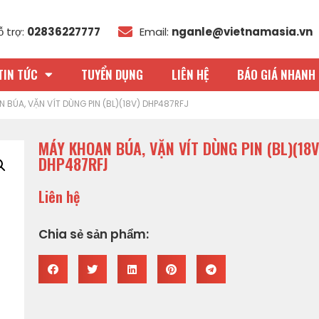
ỗ trợ:
02836227777
Email:
nganle@vietnamasia.vn
TIN TỨC
TUYỂN DỤNG
LIÊN HỆ
BÁO GIÁ NHANH 
 BÚA, VẶN VÍT DÙNG PIN (BL)(18V) DHP487RFJ
MÁY KHOAN BÚA, VẶN VÍT DÙNG PIN (BL)(18V
DHP487RFJ
Liên hệ
Chia sẻ sản phẩm: