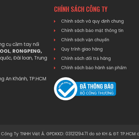
CHÍNH SÁCH CÔNG TY
Chính sách và quy định chung
Chính sách bảo mật thông tin
Chính sách vận chuyển
ng cụ cầm tay nổi
Quy trình giao hàng
TOOL
,
RONGPENG,
quốc, Đài loan, Trung
Chính sách đổi trả hàng
Chính sách bảo hành sản phẩm
ng An Khánh, TP.HCM
 Công Ty TNHH Việt Á. GPDKKD: 0312129471 do sở KH & ĐT TP.HCM c