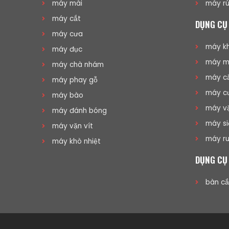
máy mài
máy rú
máy cắt
DỤNG CỤ
máy cưa
máy kh
máy đục
máy mà
máy chà nhám
máy cắ
máy phay gỗ
máy cư
máy bào
máy vặ
máy đánh bóng
máy si
máy vặn vít
máy ru
máy khò nhiệt
DỤNG CỤ
bàn cắ