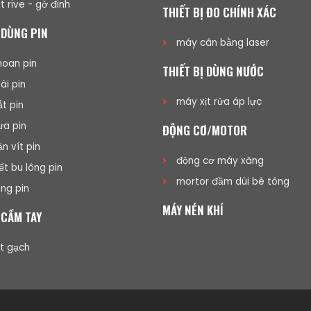
t rive - gở đinh
THIẾT BỊ ĐO CHÍNH XÁC
 DÙNG PIN
máy cân bằng laser
oan pin
THIẾT BỊ DÙNG NƯỚC
i pin
máy xịt rửa áp lực
t pin
a pin
ĐỘNG CƠ/MOTOR
n vít pin
động cơ máy xăng
ết bu lông pin
mortor đầm dùi bê tông
ng pin
MÁY NÉN KHÍ
 CẦM TAY
t gạch