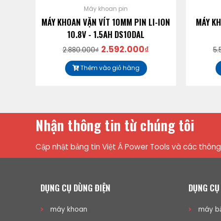
Máy khoan pin
CHỔI
MÁY KHOAN VẶN VÍT 10MM PIN LI-ION
MÁY KH
10.8V - 1.5AH DS10DAL
2.592.000
₫
2.880.000
₫
5.
Thêm vào giỏ hàng
Nhận thông tin từ chúng tôi
Cập nhật bảng tin Việt Á Power Tools và các thông 
DỤNG CỤ DÙNG ĐIỆN
DỤNG CỤ
máy khoan
máy bắ