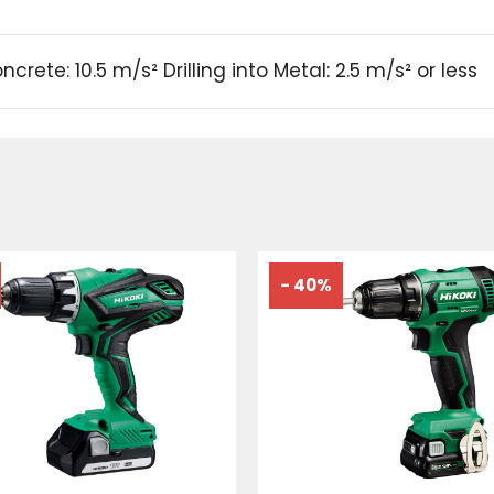
ncrete: 10.5 m/s² Drilling into Metal: 2.5 m/s² or less
- 40%