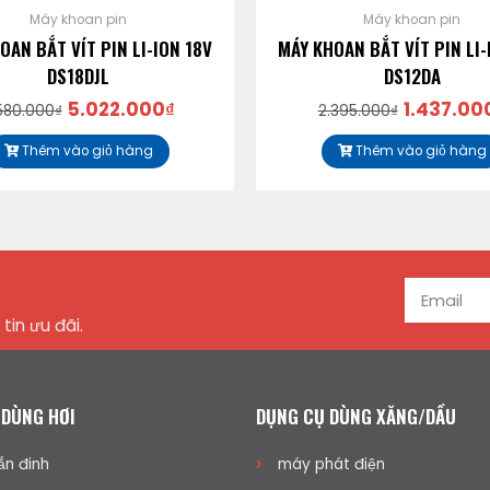
Máy khoan pin
Máy khoan pin
OAN BẮT VÍT PIN LI-ION 18V
MÁY KHOAN BẮT VÍT PIN LI-
DS18DJL
DS12DA
5.022.000
₫
1.437.00
580.000
₫
2.395.000
₫
Thêm vào giỏ hàng
Thêm vào giỏ hàng
tin ưu đãi.
 DÙNG HƠI
DỤNG CỤ DÙNG XĂNG/DẦU
n đinh
máy phát điện