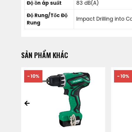
Độ ồn áp suất
83 dB(A)
Độ Rung/Tốc Độ
Impact Drilling into Co
Rung
SẢN PHẨM KHÁC
- 10%
- 10%