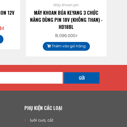
Máy khoan pin
ION 12V
MÁY KHOAN BÚA KEYANG 3 CHỨC
M
NĂNG DÙNG PIN 18V (KHÔNG THAN) -
HD18BL
0
₫
15.096.000
₫
Thêm vào giỏ hàng
GỬI
PHỤ KIỆN CÁC LOẠI
lưỡi cưa, cắt