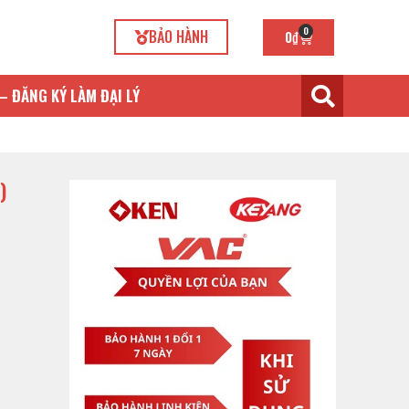
0
BẢO HÀNH
0
₫
– ĐĂNG KÝ LÀM ĐẠI LÝ
)