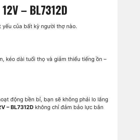
M 12V – BL7312D
t yếu của bất kỳ người thợ nào.
n, kéo dài tuổi thọ và giảm thiểu tiếng ồn –
ạt động bền bỉ, bạn sẽ không phải lo lắng
2V – BL7312D
không chỉ đảm bảo lực bắn