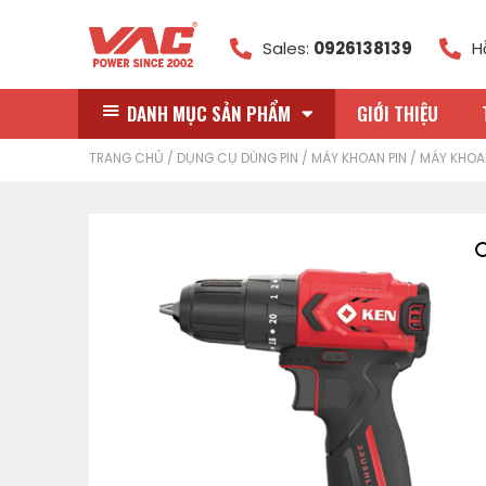
Sales:
0926138139
H
DANH MỤC SẢN PHẨM
GIỚI THIỆU
TRANG CHỦ
/
DỤNG CỤ DÙNG PIN
/
MÁY KHOAN PIN
/ MÁY KHOAN