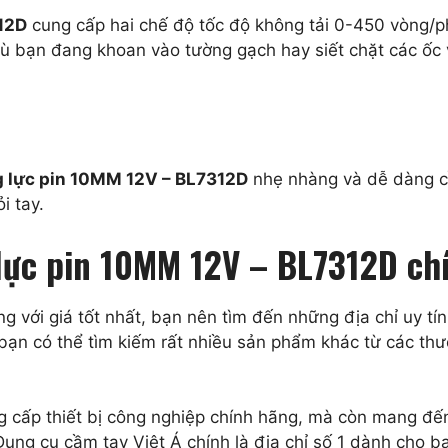
12D
cung cấp hai chế độ tốc độ không tải 0-450 vòng/p
. Dù bạn đang khoan vào tường gạch hay siết chặt các ốc
 lực pin 10MM 12V – BL7312D
nhẹ nhàng và dễ dàng cầ
i tay.
lực pin 10MM 12V – BL7312D ch
với giá tốt nhất, bạn nên tìm đến những địa chỉ uy tí
 bạn có thể tìm kiếm rất nhiều sản phẩm khác từ các thư
ng cấp thiết bị công nghiệp chính hãng, mà còn mang đ
ụng cụ cầm tay Việt Á chính là địa chỉ số 1 dành cho 