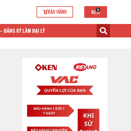
0
BẢO HÀNH
0
₫
– ĐĂNG KÝ LÀM ĐẠI LÝ