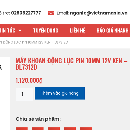
ỗ trợ:
02836227777
Email:
nganle@vietnamasia.vn
TIN TỨC
TUYỂN DỤNG
LIÊN HỆ
BÁO GIÁ NHANH 
 ĐỘNG LỰC PIN 10MM 12V KEN – BL7312D
MÁY KHOAN ĐỘNG LỰC PIN 10MM 12V KEN –
BL7312D
1.120.000
₫
Thêm vào giỏ hàng
Chia sẻ sản phẩm: