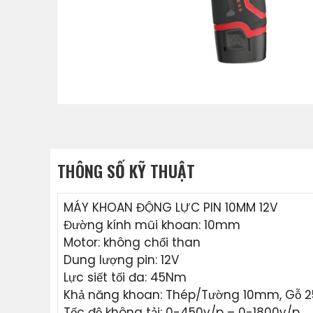
THÔNG SỐ KỸ THUẬT
MÁY KHOAN ĐỘNG LỰC PIN 10MM 12V
Đường kính mũi khoan: 10mm
Motor: không chổi than
Dung lượng pin: 12V
Lực siết tối đa: 45Nm
Khả năng khoan: Thép/Tường 10mm, Gỗ
Tốc độ không tải: 0-450v/p – 0-1800v/p