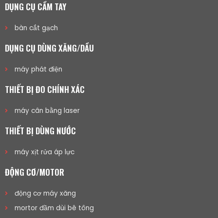
DỤNG CỤ CẦM TAY
bàn cắt gạch
DỤNG CỤ DÙNG XĂNG/DẦU
máy phát điện
THIẾT BỊ ĐO CHÍNH XÁC
máy cân bằng laser
THIẾT BỊ DÙNG NƯỚC
máy xịt rửa áp lực
ĐỘNG CƠ/MOTOR
động cơ máy xăng
mortor đầm dùi bê tông