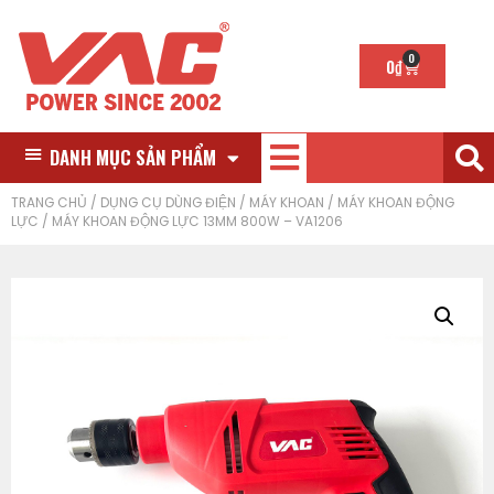
0
0
₫
DANH MỤC SẢN PHẨM
TRANG CHỦ
/
DỤNG CỤ DÙNG ĐIỆN
/
MÁY KHOAN
/
MÁY KHOAN ĐỘNG
LỰC
/ MÁY KHOAN ĐỘNG LỰC 13MM 800W – VA1206