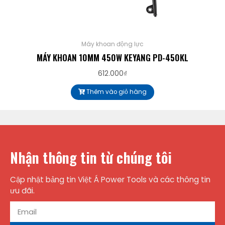
Máy khoan động lực
MÁY KHOAN 10MM 450W KEYANG PD-450KL
612.000
₫
Thêm vào giỏ hàng
Nhận thông tin từ chúng tôi
Cập nhật bảng tin Việt Á Power Tools và các thông tin
ưu đãi.