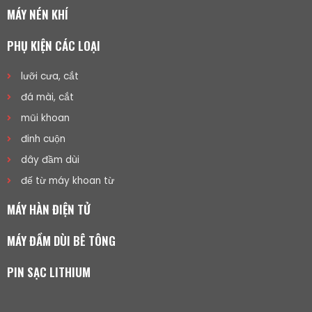
MÁY NÉN KHÍ
PHỤ KIỆN CÁC LOẠI
lưỡi cưa, cắt
đá mài, cắt
mũi khoan
đinh cuộn
dây đầm dùi
đế từ máy khoan từ
MÁY HÀN ĐIỆN TỬ
MÁY ĐẦM DÙI BÊ TÔNG
PIN SẠC LITHIUM