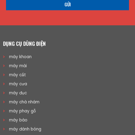
GỬI
DỤNG CỤ DÙNG ĐIỆN
máy khoan
máy mài
máy cắt
máy cưa
máy đục
máy chà nhám
máy phay gỗ
máy bào
máy đánh bóng