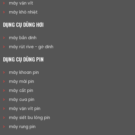
máy vặn vít
máy khò nhiệt
DỤNG CỤ DÙNG HƠI
máy bắn đinh
máy rút rive - gở đinh
DỤNG CỤ DÙNG PIN
máy khoan pin
máy mài pin
máy cắt pin
máy cưa pin
máy vặn vít pin
máy siết bu lông pin
máy rung pin