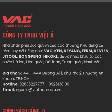
CÔNG TY TNHH VIỆT Á
Nhà phân phối độc quyền của các thương hiệu dụng cụ
cầm tay nổi tiếng như:
VAC, KEN, KEYANG, FERM, KESTEN,
JITOOL
,
RONGPENG, HIKOKI
…được nhập khẩu từ các
nước Hà lan, Hàn quốc, Đài loan, Trung quốc, Nhật bản…
Địa chỉ:
Số 44 – 44A Đường Số 1, Khu Phố 2, Phường An
Khánh, TP.HCM
Hotline:
02836227777 – 0926138139
Email:
nganle@vietnamasia.vn
CHÍNH SÁCH CÔNG TY