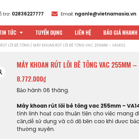
ỗ trợ:
02836227777
Email:
nganle@vietnamasia.vn
TIN TỨC
TUYỂN DỤNG
LIÊN HỆ
BÁO GIÁ NHANH 
RÚT LÕI BÊ TÔNG
/ MÁY KHOAN RÚT LÕI BÊ TÔNG VAC 255MM – VA1402
MÁY KHOAN RÚT LÕI BÊ TÔNG VAC 255MM –
8.772.000
₫
Bảo hành 06 tháng.
Máy khoan rút lõi bê tông vac 255mm – VA1
tính linh hoạt cao thuận tiện cho việc mang đi
cần,dễ sử dụng và có độ bền cao khi được bả
thường xuyên.