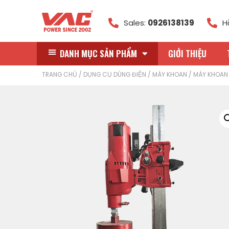
Sales:
0926138139
H
DANH MỤC SẢN PHẨM
GIỚI THIỆU
TRANG CHỦ
/
DỤNG CỤ DÙNG ĐIỆN
/
MÁY KHOAN
/
MÁY KHOAN 