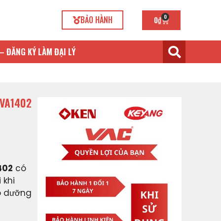
0
BẢO HÀNH
0
₫
– ĐĂNG KÝ LÀM ĐẠI LÝ
 VA1402
402
có
 khi
o dưỡng