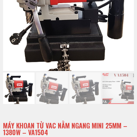
MÁY KHOAN TỪ VAC NẰM NGANG MINI 25MM –
1380W – VA1504