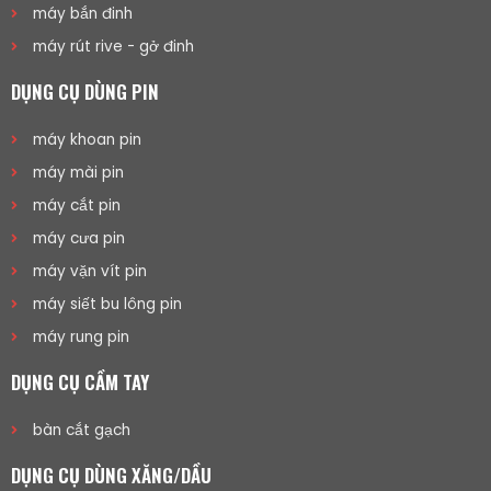
máy bắn đinh
máy rút rive - gở đinh
DỤNG CỤ DÙNG PIN
máy khoan pin
máy mài pin
máy cắt pin
máy cưa pin
máy vặn vít pin
máy siết bu lông pin
máy rung pin
DỤNG CỤ CẦM TAY
bàn cắt gạch
DỤNG CỤ DÙNG XĂNG/DẦU