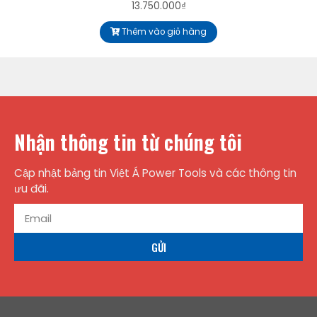
13.750.000
₫
Thêm vào giỏ hàng
Nhận thông tin từ chúng tôi
Cập nhật bảng tin Việt Á Power Tools và các thông tin
ưu đãi.
GỬI