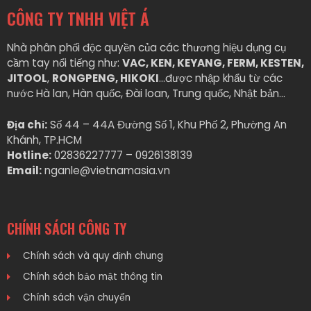
CÔNG TY TNHH VIỆT Á
Nhà phân phối độc quyền của các thương hiệu dụng cụ
cầm tay nổi tiếng như:
VAC, KEN, KEYANG, FERM, KESTEN,
JITOOL
,
RONGPENG, HIKOKI
…được nhập khẩu từ các
nước Hà lan, Hàn quốc, Đài loan, Trung quốc, Nhật bản…
Địa chỉ:
Số 44 – 44A Đường Số 1, Khu Phố 2, Phường An
Khánh, TP.HCM
Hotline:
02836227777 – 0926138139
Email:
nganle@vietnamasia.vn
CHÍNH SÁCH CÔNG TY
Chính sách và quy định chung
Chính sách bảo mật thông tin
Chính sách vận chuyển