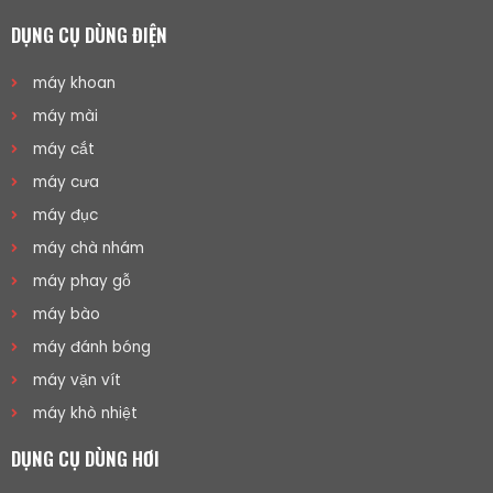
DỤNG CỤ DÙNG ĐIỆN
máy khoan
máy mài
máy cắt
máy cưa
máy đục
máy chà nhám
máy phay gỗ
máy bào
máy đánh bóng
máy vặn vít
máy khò nhiệt
DỤNG CỤ DÙNG HƠI