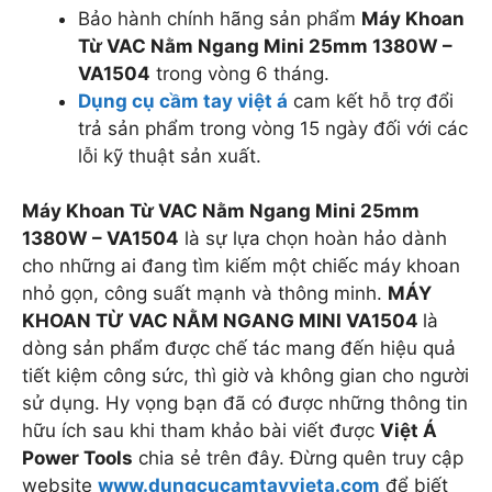
Bảo hành chính hãng sản phẩm
Máy Khoan
Từ VAC Nằm Ngang Mini 25mm 1380W –
VA1504
trong vòng 6 tháng.
Dụng cụ cầm tay việt á
cam kết hỗ trợ đổi
trả sản phẩm trong vòng 15 ngày đối với các
lỗi kỹ thuật sản xuất.
Máy Khoan Từ VAC Nằm Ngang Mini 25mm
1380W – VA1504
là sự lựa chọn hoàn hảo dành
cho những ai đang tìm kiếm một chiếc máy khoan
nhỏ gọn, công suất mạnh và thông minh.
MÁY
KHOAN TỪ VAC NẰM NGANG MINI VA1504
là
dòng sản phẩm được chế tác mang đến hiệu quả
tiết kiệm công sức, thì giờ và không gian cho người
sử dụng. Hy vọng bạn đã có được những thông tin
hữu ích sau khi tham khảo bài viết được
Việt Á
Power Tools
chia sẻ trên đây. Đừng quên truy cập
website
www.dungcucamtayvieta.com
để biết