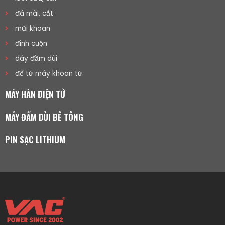
đá mài, cắt
mũi khoan
đinh cuộn
dây đầm dùi
đế từ máy khoan từ
MÁY HÀN ĐIỆN TỬ
MÁY ĐẦM DÙI BÊ TÔNG
PIN SẠC LITHIUM