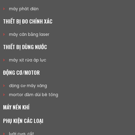
máy phát điện
THIẾT BỊ ĐO CHÍNH XÁC
máy cân bằng laser
THIẾT BỊ DÙNG NƯỚC
máy xịt rửa áp lực
ĐỘNG CƠ/MOTOR
động cơ máy xăng
mortor đầm dùi bê tông
MÁY NÉN KHÍ
PHỤ KIỆN CÁC LOẠI
lưỡi cưa, cắt