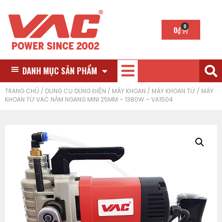
0
0
₫
DANH MỤC SẢN PHẨM
TRANG CHỦ
/
DỤNG CỤ DÙNG ĐIỆN
/
MÁY KHOAN
/
MÁY KHOAN TỪ
/ MÁY
KHOAN TỪ VAC NẰM NGANG MINI 25MM – 1380W – VA1504