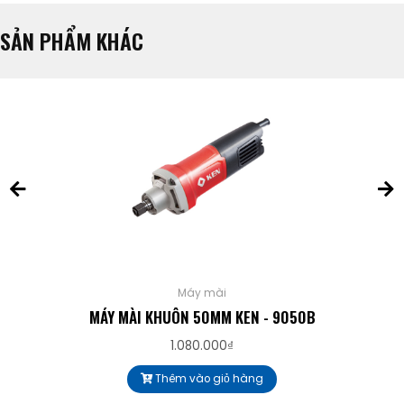
SẢN PHẨM KHÁC
Máy mài
MÁY MÀI KHUÔN 50MM KEN - 9050B
1.080.000
₫
Thêm vào giỏ hàng