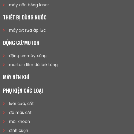
máy cân bằng laser
THIẾT BỊ DÙNG NƯỚC
máy xịt rửa áp lực
ĐỘNG CƠ/MOTOR
động cơ máy xăng
mortor đầm dùi bê tông
MÁY NÉN KHÍ
PHỤ KIỆN CÁC LOẠI
lưỡi cưa, cắt
đá mài, cắt
mũi khoan
đinh cuộn