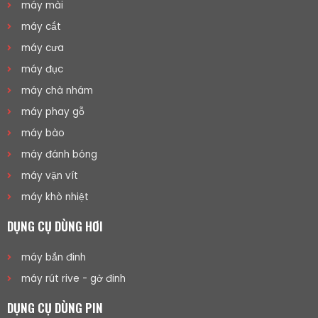
máy mài
máy cắt
máy cưa
máy đục
máy chà nhám
máy phay gỗ
máy bào
máy đánh bóng
máy vặn vít
máy khò nhiệt
DỤNG CỤ DÙNG HƠI
máy bắn đinh
máy rút rive - gở đinh
DỤNG CỤ DÙNG PIN