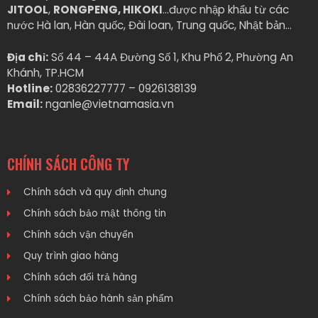
JITOOL
,
RONGPENG, HIKOKI
…được nhập khẩu từ các
nước Hà lan, Hàn quốc, Đài loan, Trung quốc, Nhật bản…
Địa chỉ:
Số 44 – 44A Đường Số 1, Khu Phố 2, Phường An
Khánh, TP.HCM
Hotline:
02836227777 – 0926138139
Email:
nganle@vietnamasia.vn
CHÍNH SÁCH CÔNG TY
Chính sách và quy định chung
Chính sách bảo mật thông tin
Chính sách vận chuyển
Quy trình giao hàng
Chính sách đổi trả hàng
Chính sách bảo hành sản phẩm