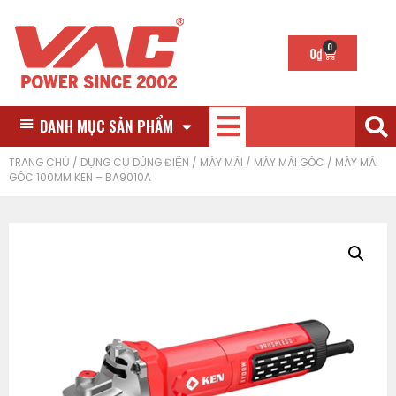
0
0
₫
DANH MỤC SẢN PHẨM
TRANG CHỦ
/
DỤNG CỤ DÙNG ĐIỆN
/
MÁY MÀI
/
MÁY MÀI GÓC
/ MÁY MÀI
GÓC 100MM KEN – BA9010A