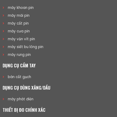
máy khoan pin
máy mài pin
máy cắt pin
máy cưa pin
máy vặn vít pin
máy siết bu lông pin
máy rung pin
DỤNG CỤ CẦM TAY
bàn cắt gạch
DỤNG CỤ DÙNG XĂNG/DẦU
máy phát điện
THIẾT BỊ ĐO CHÍNH XÁC