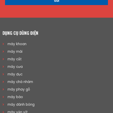
DỤNG CỤ DÙNG ĐIỆN
máy khoan
máy mài
máy cắt
máy cưa
máy đục
máy chà nhám
máy phay gỗ
máy bào
máy đánh bóng
máy vặn vít