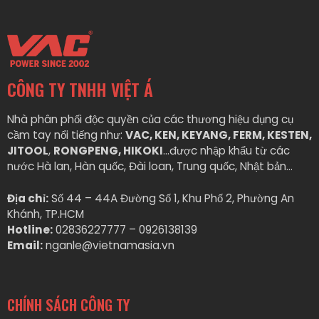
CÔNG TY TNHH VIỆT Á
Nhà phân phối độc quyền của các thương hiệu dụng cụ
cầm tay nổi tiếng như:
VAC, KEN, KEYANG, FERM, KESTEN,
JITOOL
,
RONGPENG, HIKOKI
…được nhập khẩu từ các
nước Hà lan, Hàn quốc, Đài loan, Trung quốc, Nhật bản…
Địa chỉ:
Số 44 – 44A Đường Số 1, Khu Phố 2, Phường An
Khánh, TP.HCM
Hotline:
02836227777 – 0926138139
Email:
nganle@vietnamasia.vn
CHÍNH SÁCH CÔNG TY