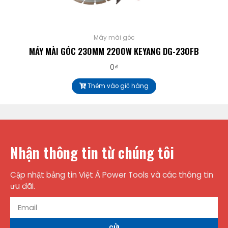
Máy mài góc
MÁY MÀI GÓC 230MM 2200W KEYANG DG-230FB
0
₫
Thêm vào giỏ hàng
Nhận thông tin từ chúng tôi
Cập nhật bảng tin Việt Á Power Tools và các thông tin
ưu đãi.
GỬI