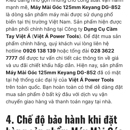
Kiểu dáng nhỏ gọn nhưng cho công suất vận hành
mạnh mẽ,
Máy Mài Góc 125mm Keyang DG-852
là dòng sản phẩm máy mài được sử dụng phổ
biến tại thị trường Việt Nam. Sản phẩm hiện được
phân phối chính hãng tại Công ty
Dụng Cụ Cầm
Tay Việt Á
(
Việt Á Power Tools
). Để đặt mua sản
phẩm chính hãng, quý khách vui lòng liên hệ
hotline
0926 138 139
hoặc tổng đài
028 3622
7777
để được tư vấn chi tiết các thông tin về giá
và ưu đãi chiết khấu hấp dẫn. Hiện nay, sản phẩm
Máy Mài Góc 125mm Keyang DG-852
đã có mặt
tại hệ thống các đại lý của
Việt Á Power Tools
trên toàn quốc. Bạn hoàn toàn có thể dễ dàng đặt
mua sản phẩm ở bất kỳ đâu với dịch vụ vận
chuyển giao hàng và thanh toán ngay tại nhà.
4. Chế độ bảo hành khi đặt