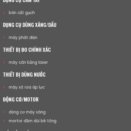
bàn cắt gạch
DỤNG CỤ DÙNG XĂNG/DẦU
máy phát điện
THIẾT BỊ ĐO CHÍNH XÁC
máy cân bằng laser
THIẾT BỊ DÙNG NƯỚC
máy xịt rửa áp lực
ĐỘNG CƠ/MOTOR
động cơ máy xăng
mortor đầm dùi bê tông