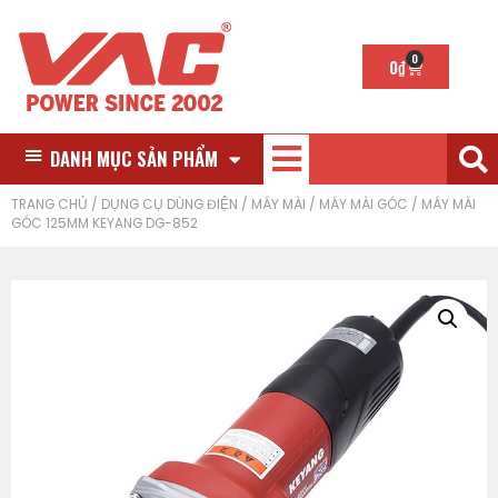
0
0
₫
DANH MỤC SẢN PHẨM
TRANG CHỦ
/
DỤNG CỤ DÙNG ĐIỆN
/
MÁY MÀI
/
MÁY MÀI GÓC
/ MÁY MÀI
GÓC 125MM KEYANG DG-852