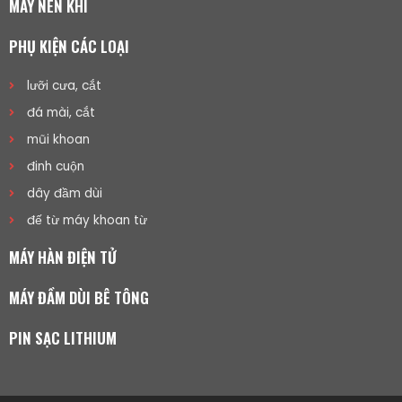
MÁY NÉN KHÍ
PHỤ KIỆN CÁC LOẠI
lưỡi cưa, cắt
đá mài, cắt
mũi khoan
đinh cuộn
dây đầm dùi
đế từ máy khoan từ
MÁY HÀN ĐIỆN TỬ
MÁY ĐẦM DÙI BÊ TÔNG
PIN SẠC LITHIUM