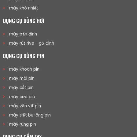
máy khò nhiệt
DỤNG CỤ DÙNG HƠI
máy bắn đinh
máy rút rive - gở đinh
DỤNG CỤ DÙNG PIN
máy khoan pin
máy mài pin
máy cắt pin
máy cưa pin
máy vặn vít pin
máy siết bu lông pin
máy rung pin
DỤNG CỤ CẦM TAY