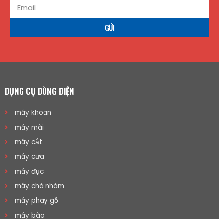
GỬI
DỤNG CỤ DÙNG ĐIỆN
máy khoan
máy mài
máy cắt
máy cưa
máy đục
máy chà nhám
máy phay gỗ
máy bào