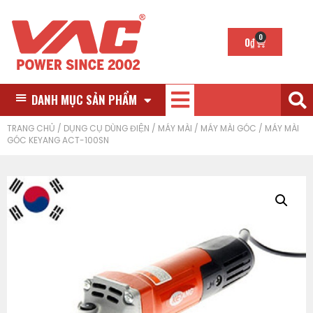
0
0
₫
DANH MỤC SẢN PHẨM
TRANG CHỦ
/
DỤNG CỤ DÙNG ĐIỆN
/
MÁY MÀI
/
MÁY MÀI GÓC
/ MÁY MÀI
GÓC KEYANG ACT-100SN