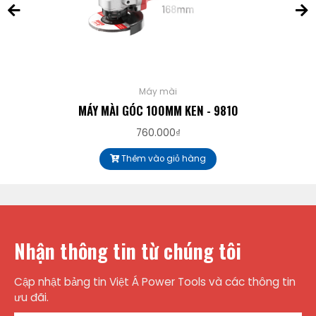
Máy mài
MÁY MÀI GÓC 100MM KEN - 9810
760.000
₫
Thêm vào giỏ hàng
Nhận thông tin từ chúng tôi
Cập nhật bảng tin Việt Á Power Tools và các thông tin
ưu đãi.