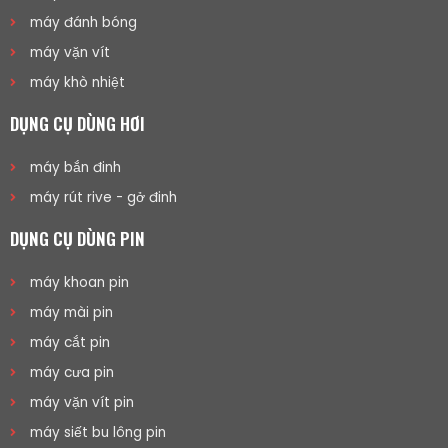
máy đánh bóng
máy vặn vít
máy khò nhiệt
DỤNG CỤ DÙNG HƠI
máy bắn đinh
máy rút rive - gở đinh
DỤNG CỤ DÙNG PIN
máy khoan pin
máy mài pin
máy cắt pin
máy cưa pin
máy vặn vít pin
máy siết bu lông pin