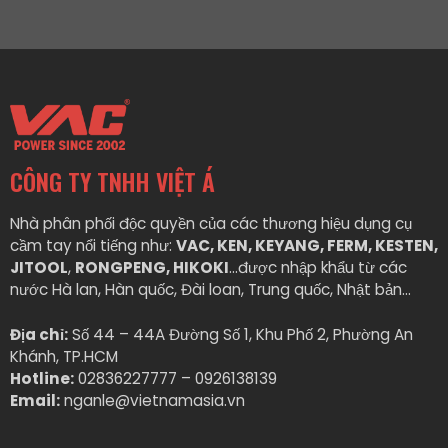
CÔNG TY TNHH VIỆT Á
Nhà phân phối độc quyền của các thương hiệu dụng cụ
cầm tay nổi tiếng như:
VAC, KEN, KEYANG, FERM, KESTEN,
JITOOL
,
RONGPENG, HIKOKI
…được nhập khẩu từ các
nước Hà lan, Hàn quốc, Đài loan, Trung quốc, Nhật bản…
Địa chỉ:
Số 44 – 44A Đường Số 1, Khu Phố 2, Phường An
Khánh, TP.HCM
Hotline:
02836227777 – 0926138139
Email:
nganle@vietnamasia.vn