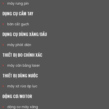
máy rung pin
DỤNG CỤ CẦM TAY
bàn cắt gạch
DỤNG CỤ DÙNG XĂNG/DẦU
máy phát điện
THIẾT BỊ ĐO CHÍNH XÁC
máy cân bằng laser
THIẾT BỊ DÙNG NƯỚC
máy xịt rửa áp lực
ĐỘNG CƠ/MOTOR
động cơ máy xăng