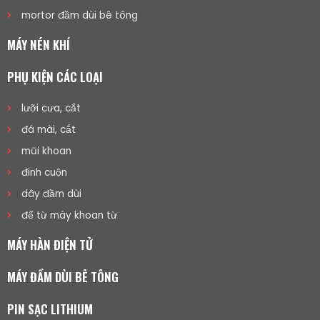
mortor đầm dùi bê tông
MÁY NÉN KHÍ
PHỤ KIỆN CÁC LOẠI
lưỡi cưa, cắt
đá mài, cắt
mũi khoan
đinh cuộn
dây đầm dùi
đế từ máy khoan từ
MÁY HÀN ĐIỆN TỬ
MÁY ĐẦM DÙI BÊ TÔNG
PIN SẠC LITHIUM