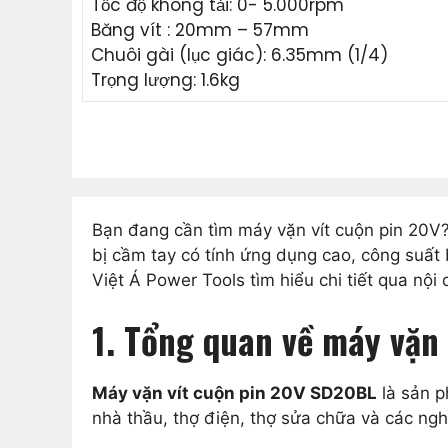
Tốc độ không tải: 0- 5.000rpm
Băng vít : 20mm – 57mm
Chuôi gài (lục giác): 6.35mm (1/4)
Trọng lượng: 1.6kg
Bạn đang cần tìm máy vặn vít cuộn pin 20V?
bị cầm tay có tính ứng dụng cao, công suất bắt
Việt Á Power Tools tìm hiểu chi tiết qua nội 
1. Tổng quan về máy vặn
Máy vặn vít cuộn pin 20V SD20BL
là sản p
nhà thầu, thợ điện, thợ sửa chữa và các ng