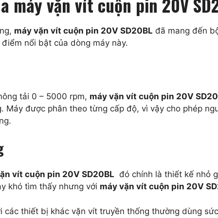
của máy vặn vít cuộn pin 20V SD
ộng,
máy vặn vít cuộn pin 20V SD20BL
đã mang đến bộ g
u điểm nổi bật của dòng máy này.
hông tải 0 – 5000 rpm,
máy vặn vít cuộn pin 20V SD2
ông. Máy được phân theo từng cấp độ, vì vậy cho phép ng
ng.
g
ặn vít cuộn pin 20V SD20BL
đó chính là thiết kế nhỏ 
ày khó tìm thấy nhưng với
máy vặn vít cuộn pin 20V S
i các thiết bị khác vặn vít truyền thống thường dùng sức