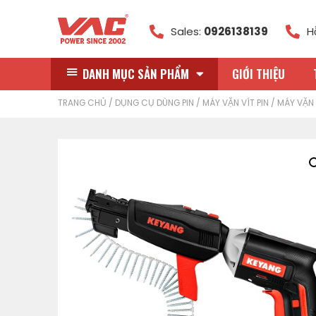
Sales:
0926138139
H
DANH MỤC SẢN PHẨM
GIỚI THIỆU
TRANG CHỦ
/
DỤNG CỤ DÙNG PIN
/
MÁY VẶN VÍT PIN
/ MÁY VẶN 