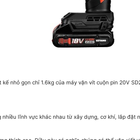
t kế nhỏ gọn chỉ 1.6kg của máy vặn vít cuộn pin 20V S
hiều lĩnh vực khác nhau từ xây dựng, cơ khí, lắp đặt n