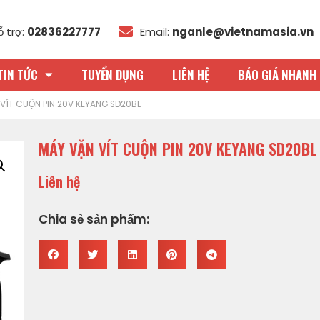
ỗ trợ:
02836227777
Email:
nganle@vietnamasia.vn
TIN TỨC
TUYỂN DỤNG
LIÊN HỆ
BÁO GIÁ NHANH 
VÍT CUỘN PIN 20V KEYANG SD20BL
MÁY VẶN VÍT CUỘN PIN 20V KEYANG SD20BL
Liên hệ
Chia sẻ sản phẩm: