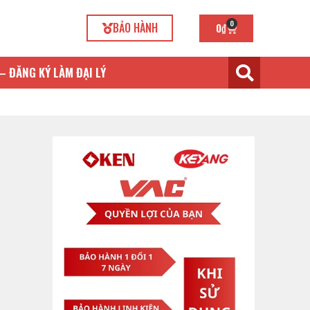
0
BẢO HÀNH
0
₫
– ĐĂNG KÝ LÀM ĐẠI LÝ