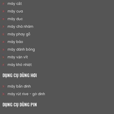
máy cắt
máy cưa
máy đục
máy chà nhám
máy phay gỗ
máy bào
máy đánh bóng
máy vặn vít
máy khò nhiệt
DỤNG CỤ DÙNG HƠI
máy bắn đinh
máy rút rive - gở đinh
DỤNG CỤ DÙNG PIN