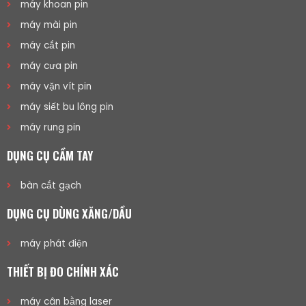
máy khoan pin
máy mài pin
máy cắt pin
máy cưa pin
máy vặn vít pin
máy siết bu lông pin
máy rung pin
DỤNG CỤ CẦM TAY
bàn cắt gạch
DỤNG CỤ DÙNG XĂNG/DẦU
máy phát điện
THIẾT BỊ ĐO CHÍNH XÁC
máy cân bằng laser