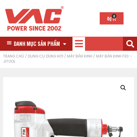
0
0
₫
DANH MỤC SẢN PHẨM
TRANG CHỦ
/
DỤNG CỤ DÙNG HƠI
/
MÁY BẮN ĐINH
/ MÁY BẮN ĐINH F30 –
JITOOL