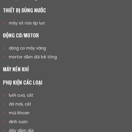
THIẾT BỊ DÙNG NƯỚC
máy xịt rửa áp lực
ĐỘNG CƠ/MOTOR
động cơ máy xăng
mortor đầm dùi bê tông
MÁY NÉN KHÍ
PHỤ KIỆN CÁC LOẠI
lưỡi cưa, cắt
đá mài, cắt
mũi khoan
đinh cuộn
dây đầm dùi