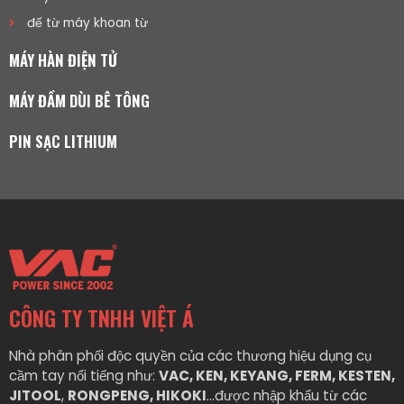
đế từ máy khoan từ
MÁY HÀN ĐIỆN TỬ
MÁY ĐẦM DÙI BÊ TÔNG
PIN SẠC LITHIUM
CÔNG TY TNHH VIỆT Á
Nhà phân phối độc quyền của các thương hiệu dụng cụ
cầm tay nổi tiếng như:
VAC, KEN, KEYANG, FERM, KESTEN,
JITOOL
,
RONGPENG, HIKOKI
…được nhập khẩu từ các