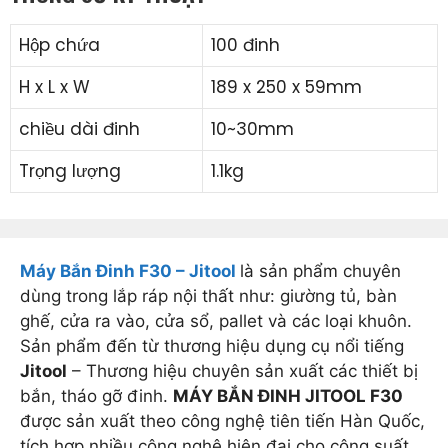
Hộp chứa
100 đinh
H x L x W
189 x 250 x 59mm
chiều dài đinh
10~30mm
Trọng lượng
1.1kg
Máy Bắn Đinh F30 – Jitool
là sản phẩm chuyên
dùng trong lắp ráp nội thất như: giường tủ, bàn
ghế, cửa ra vào, cửa sổ, pallet và các loại khuôn.
Sản phẩm đến từ thương hiệu dụng cụ nổi tiếng
Jitool
– Thương hiệu chuyên sản xuất các thiết bị
bắn, tháo gỡ đinh.
MÁY BẮN ĐINH JITOOL F30
được sản xuất theo công nghệ tiên tiến Hàn Quốc,
tích hợp nhiều công nghệ hiện đại cho công suất