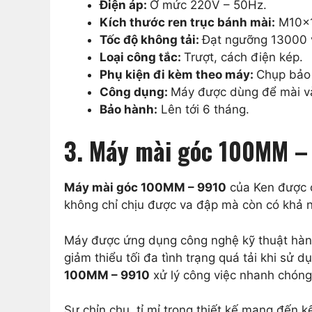
Điện áp:
Ở mức 220V – 50Hz.
Kích thước ren trục bánh mài:
M10x
Tốc độ không tải:
Đạt ngưỡng 13000 
Loại công tắc:
Trượt, cách điện kép.
Phụ kiện đi kèm theo máy:
Chụp bảo 
Công dụng:
Máy được dùng để mài và 
Bảo hành:
Lên tới 6 tháng.
3. Máy mài góc 100MM – 
Máy mài góc 100MM – 9910
của Ken được c
không chỉ chịu được va đập mà còn có khả nă
Máy được ứng dụng công nghệ kỹ thuật hàng 
giảm thiểu tối đa tình trạng quá tải khi sử 
100MM – 9910
xử lý công việc nhanh chóng
Sự chỉn chu, tỉ mỉ trong thiết kế mang đến