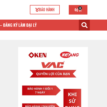
0
BẢO HÀNH
0
₫
– ĐĂNG KÝ LÀM ĐẠI LÝ