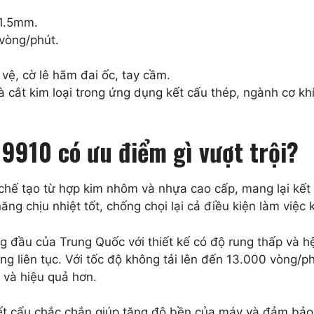
1.5mm.
vòng/phút.
vệ, cờ lê hãm đai ốc, tay cầm.
cắt kim loại trong ứng dụng kết cấu thép, ngành cơ kh
9910 có ưu điểm gì vượt trội?
hế tạo từ hợp kim nhôm và nhựa cao cấp, mang lại kết c
ng chịu nhiệt tốt, chống chọi lại cả điều kiện làm việc 
đầu của Trung Quốc với thiết kế có độ rung thấp và hệ 
dụng liên tục. Với tốc độ không tải lên đến 13.000 vòng/
 và hiệu quả hơn.
 kết cấu chắc chắn giúp tăng độ bền của máy và đảm bả