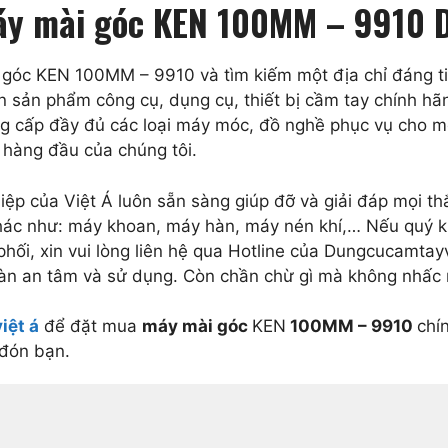
 máy mài góc KEN 100MM – 9910
óc KEN 100MM – 9910 và tìm kiếm một địa chỉ đáng ti
n sản phẩm công cụ, dụng cụ, thiết bị cầm tay chính hã
ung cấp đầy đủ các loại máy móc, đồ nghề phục vụ cho m
í hàng đầu của chúng tôi.
ghiệp của Việt Á luôn sẵn sàng giúp đỡ và giải đáp mọi
 khác như: máy khoan, máy hàn, máy nén khí,… Nếu quý 
hối, xin vui lòng liên hệ qua Hotline của Dungcucamtay
oàn an tâm và sử dụng. Còn chần chừ gì mà không nhấc 
iệt á
để đặt mua
máy mài góc
KEN
100MM – 9910
chí
 đón bạn.