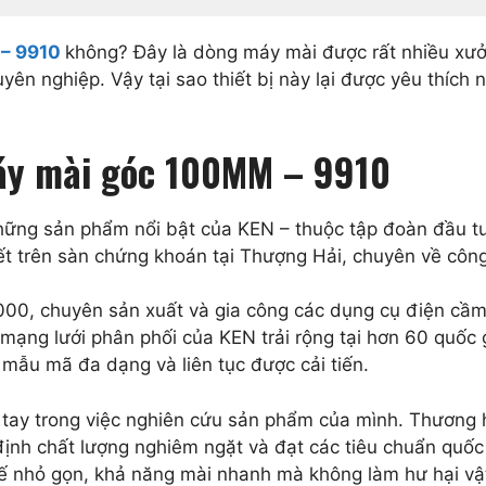
 – 9910
không? Đây là dòng máy mài được rất nhiều xưở
yên nghiệp. Vậy tại sao thiết bị này lại được yêu thíc
máy mài góc 100MM – 9910
hững sản phẩm nổi bật của KEN – thuộc tập đoàn đầu tư
ết trên sàn chứng khoán tại Thượng Hải, chuyên về cô
0, chuyên sản xuất và gia công các dụng cụ điện cầm 
ng lưới phân phối của KEN trải rộng tại hơn 60 quốc g
mẫu mã đa dạng và liên tục được cải tiến.
 tay trong việc nghiên cứu sản phẩm của mình. Thương 
định chất lượng nghiêm ngặt và đạt các tiêu chuẩn quố
 kế nhỏ gọn, khả năng mài nhanh mà không làm hư hại vậ