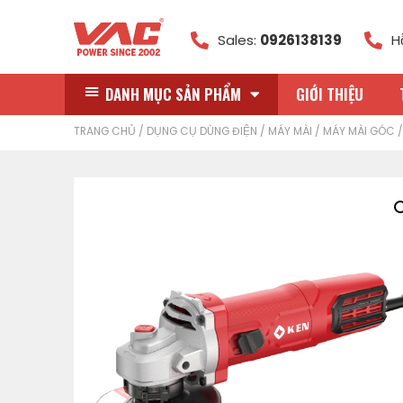
Sales:
0926138139
H
DANH MỤC SẢN PHẨM
GIỚI THIỆU
TRANG CHỦ
/
DỤNG CỤ DÙNG ĐIỆN
/
MÁY MÀI
/
MÁY MÀI GÓC
/