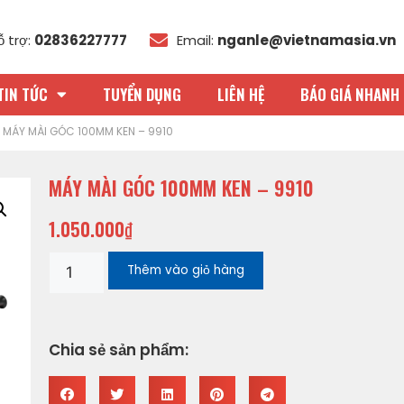
ỗ trợ:
02836227777
Email:
nganle@vietnamasia.vn
TIN TỨC
TUYỂN DỤNG
LIÊN HỆ
BÁO GIÁ NHANH 
 MÁY MÀI GÓC 100MM KEN – 9910
MÁY MÀI GÓC 100MM KEN – 9910
1.050.000
₫
Thêm vào giỏ hàng
Chia sẻ sản phẩm: