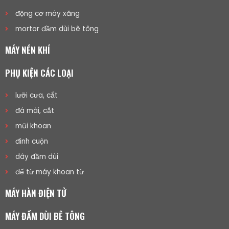
động cơ máy xăng
mortor đầm dùi bê tông
MÁY NÉN KHÍ
PHỤ KIỆN CÁC LOẠI
lưỡi cưa, cắt
đá mài, cắt
mũi khoan
đinh cuộn
dây đầm dùi
đế từ máy khoan từ
MÁY HÀN ĐIỆN TỬ
MÁY ĐẦM DÙI BÊ TÔNG