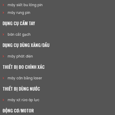
máy siết bu lông pin
máy rung pin
DỤNG CỤ CẦM TAY
bàn cắt gạch
DỤNG CỤ DÙNG XĂNG/DẦU
máy phát điện
THIẾT BỊ ĐO CHÍNH XÁC
máy cân bằng laser
THIẾT BỊ DÙNG NƯỚC
máy xịt rửa áp lực
ĐỘNG CƠ/MOTOR