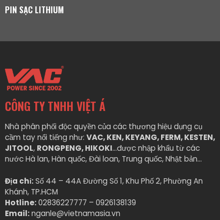
PIN SẠC LITHIUM
CÔNG TY TNHH VIỆT Á
Nhà phân phối độc quyền của các thương hiệu dụng cụ
cầm tay nổi tiếng như:
VAC, KEN, KEYANG, FERM, KESTEN,
JITOOL
,
RONGPENG, HIKOKI
…được nhập khẩu từ các
nước Hà lan, Hàn quốc, Đài loan, Trung quốc, Nhật bản…
Địa chỉ:
Số 44 – 44A Đường Số 1, Khu Phố 2, Phường An
Khánh, TP.HCM
Hotline:
02836227777 – 0926138139
Email:
nganle@vietnamasia.vn