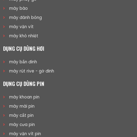
máy bào
máy đánh bóng
máy vặn vít
máy khò nhiệt
DỤNG CỤ DÙNG HƠI
máy bắn đinh
máy rút rive - gở đinh
DỤNG CỤ DÙNG PIN
máy khoan pin
máy mài pin
máy cắt pin
máy cưa pin
máy vặn vít pin