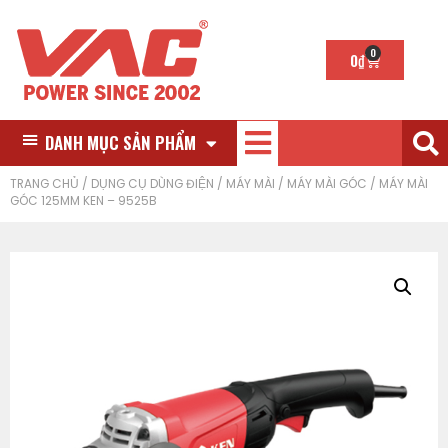
0
0
₫
DANH MỤC SẢN PHẨM
TRANG CHỦ
/
DỤNG CỤ DÙNG ĐIỆN
/
MÁY MÀI
/
MÁY MÀI GÓC
/ MÁY MÀI
GÓC 125MM KEN – 9525B