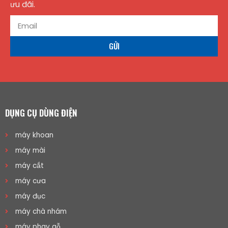
ưu đãi.
GỬI
DỤNG CỤ DÙNG ĐIỆN
máy khoan
máy mài
máy cắt
máy cưa
máy đục
máy chà nhám
máy phay gỗ